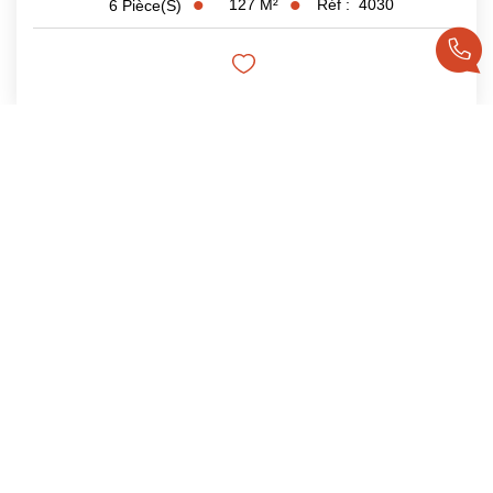
127
M²
Réf :
4030
6
Pièce(s)