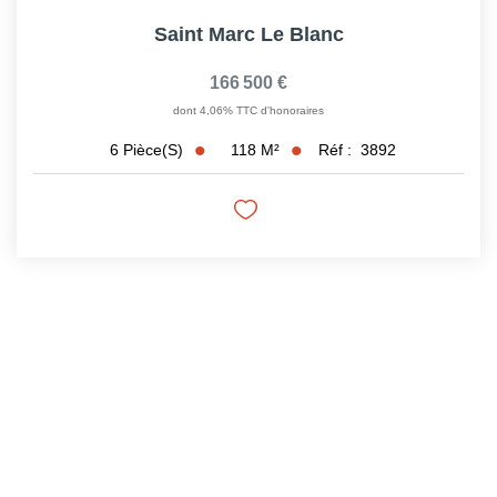
Saint Marc Le Blanc
166 500 €
dont 4,06% TTC d'honoraires
118
M²
Réf :
3892
6
Pièce(s)