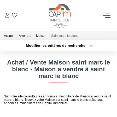
VENTES
Accueil
A vendre
Maison
Saint marc le blanc
ESTIMATION
Modifier les critères de recherche
Localisation
Type de bien
Localisation
Sélectionnez...
NOTRE AGENCE
Achat / Vente Maison saint marc le
Surface min
Budget max
blanc - Maison a vendre à saint
Qui Sommes Nous
marc le blanc
Notre Équipe
Plus de critères
Créer une alerte
Nous Rejoindre
Nos Actualités
Sur notre site consultez les annonces immobilière de Maison à vendre saint
marc le blanc. Trouvez votre Maison sur saint marc le blanc grâce aux
annonces immobilières de Capim Immobilier.
CONTACT