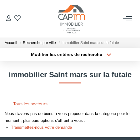
VENTES
Accueil
Recherche par ville
immobilier Saint mars sur la futaie
ESTIMATION
Modifier les critères de recherche
Localisation
Type de bien
Localisation
Sélectionnez...
NOTRE AGENCE
immobilier Saint mars sur la futaie
Surface min
Budget max
Qui Sommes Nous
Notre Équipe
Plus de critères
Créer une alerte
Tous les secteurs
Nous Rejoindre
Nous n'avons pas de biens à vous proposer dans la catégorie pour le
Nos Actualités
moment , plusieurs options s'offrent à vous :
Transmettez-nous votre demande
CONTACT