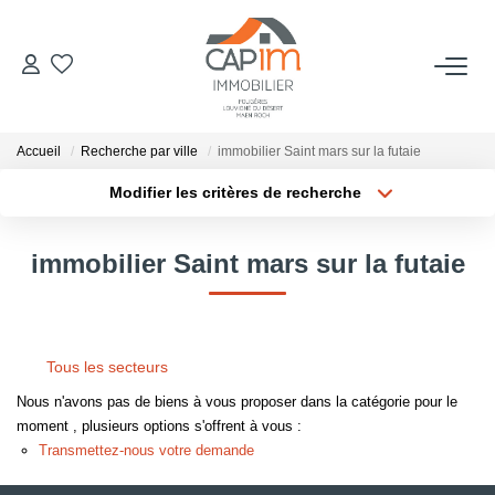
VENTES
Accueil
Recherche par ville
immobilier Saint mars sur la futaie
ESTIMATION
Modifier les critères de recherche
Localisation
Type de bien
Localisation
Sélectionnez...
NOTRE AGENCE
immobilier Saint mars sur la futaie
Surface min
Budget max
Qui Sommes Nous
Notre Équipe
Plus de critères
Créer une alerte
Tous les secteurs
Nous Rejoindre
Nous n'avons pas de biens à vous proposer dans la catégorie pour le
Nos Actualités
moment , plusieurs options s'offrent à vous :
Transmettez-nous votre demande
CONTACT