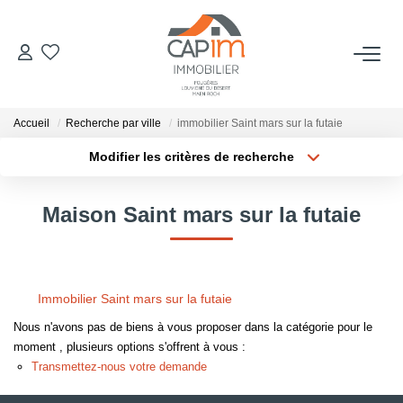
VENTES
Accueil
Recherche par ville
immobilier Saint mars sur la futaie
ESTIMATION
Modifier les critères de recherche
Localisation
Type de bien
Localisation
Sélectionnez...
NOTRE AGENCE
Maison Saint mars sur la futaie
Surface min
Budget max
Qui Sommes Nous
Notre Équipe
Plus de critères
Créer une alerte
Immobilier Saint mars sur la futaie
Nous Rejoindre
Nous n'avons pas de biens à vous proposer dans la catégorie pour le
Nos Actualités
moment , plusieurs options s'offrent à vous :
Transmettez-nous votre demande
CONTACT