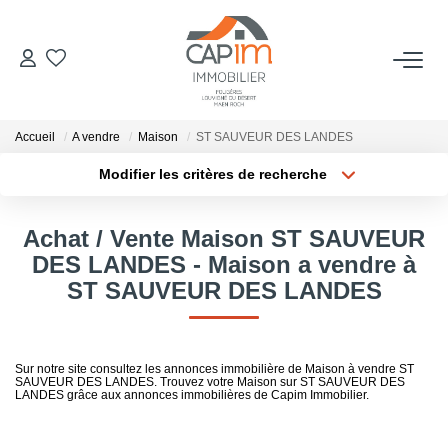
VENTES
Accueil
A vendre
Maison
ST SAUVEUR DES LANDES
ESTIMATION
Modifier les critères de recherche
Localisation
Type de bien
Localisation
Sélectionnez...
NOTRE AGENCE
Achat / Vente Maison ST SAUVEUR
Surface min
Budget max
DES LANDES - Maison a vendre à
Qui Sommes Nous
ST SAUVEUR DES LANDES
Notre Équipe
Plus de critères
Créer une alerte
Nous Rejoindre
Nos Actualités
Sur notre site consultez les annonces immobilière de Maison à vendre ST
SAUVEUR DES LANDES. Trouvez votre Maison sur ST SAUVEUR DES
LANDES grâce aux annonces immobilières de Capim Immobilier.
CONTACT