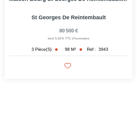
St Georges De Reintembault
80 500 €
dont 5,92% TTC d'honoraires
98
M²
Réf :
3943
3
Pièce(s)