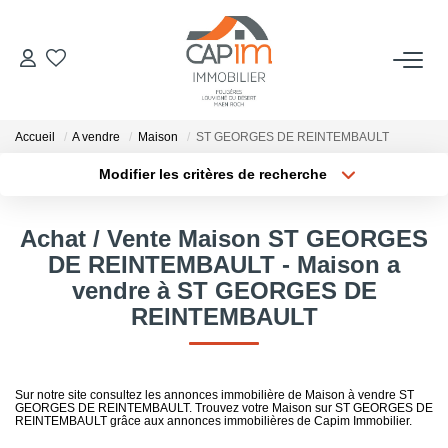
VENTES
Accueil
A vendre
Maison
ST GEORGES DE REINTEMBAULT
ESTIMATION
Modifier les critères de recherche
Localisation
Type de bien
Localisation
Sélectionnez...
NOTRE AGENCE
Achat / Vente Maison ST GEORGES
Surface min
Budget max
DE REINTEMBAULT - Maison a
Qui Sommes Nous
vendre à ST GEORGES DE
Notre Équipe
Plus de critères
Créer une alerte
REINTEMBAULT
Nous Rejoindre
Nos Actualités
Sur notre site consultez les annonces immobilière de Maison à vendre ST
GEORGES DE REINTEMBAULT. Trouvez votre Maison sur ST GEORGES DE
REINTEMBAULT grâce aux annonces immobilières de Capim Immobilier.
CONTACT