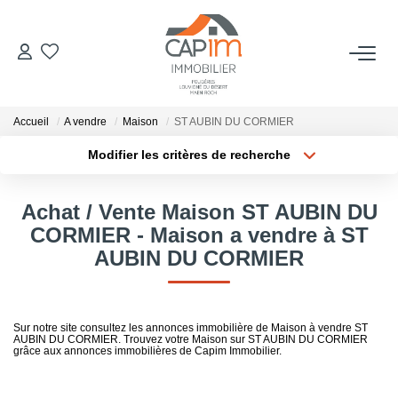
VENTES
Accueil
A vendre
Maison
ST AUBIN DU CORMIER
ESTIMATION
Modifier les critères de recherche
Localisation
Type de bien
Localisation
Sélectionnez...
NOTRE AGENCE
Achat / Vente Maison ST AUBIN DU
Surface min
Budget max
CORMIER - Maison a vendre à ST
Qui Sommes Nous
AUBIN DU CORMIER
Notre Équipe
Plus de critères
Créer une alerte
Nous Rejoindre
Nos Actualités
Sur notre site consultez les annonces immobilière de Maison à vendre ST
AUBIN DU CORMIER. Trouvez votre Maison sur ST AUBIN DU CORMIER
grâce aux annonces immobilières de Capim Immobilier.
CONTACT