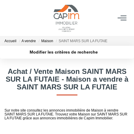
VENTES
Accueil
A vendre
Maison
SAINT MARS SUR LA FUTAIE
ESTIMATION
Modifier les critères de recherche
Localisation
Type de bien
Localisation
Sélectionnez...
NOTRE AGENCE
Achat / Vente Maison SAINT MARS
Surface min
Budget max
SUR LA FUTAIE - Maison a vendre à
Qui Sommes Nous
SAINT MARS SUR LA FUTAIE
Notre Équipe
Plus de critères
Créer une alerte
Nous Rejoindre
Nos Actualités
Sur notre site consultez les annonces immobilière de Maison à vendre
SAINT MARS SUR LA FUTAIE. Trouvez votre Maison sur SAINT MARS SUR
LA FUTAIE grâce aux annonces immobilières de Capim Immobilier.
CONTACT