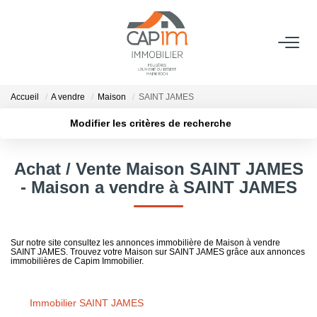
VENTES
Accueil
A vendre
Maison
SAINT JAMES
ESTIMATION
Modifier les critères de recherche
Localisation
Type de bien
Localisation
Sélectionnez...
NOTRE AGENCE
Achat / Vente Maison SAINT JAMES
Surface min
Budget max
- Maison a vendre à SAINT JAMES
Qui Sommes Nous
Notre Équipe
Plus de critères
Créer une alerte
Nous Rejoindre
Sur notre site consultez les annonces immobilière de Maison à vendre
SAINT JAMES. Trouvez votre Maison sur SAINT JAMES grâce aux annonces
Nos Actualités
immobilières de Capim Immobilier.
Immobilier SAINT JAMES
CONTACT