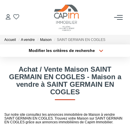
VENTES
Accueil
A vendre
Maison
SAINT GERMAIN EN COGLES
ESTIMATION
Modifier les critères de recherche
Localisation
Type de bien
Localisation
Sélectionnez...
NOTRE AGENCE
Achat / Vente Maison SAINT
Surface min
Budget max
GERMAIN EN COGLES - Maison a
Qui Sommes Nous
vendre à SAINT GERMAIN EN
Notre Équipe
Plus de critères
Créer une alerte
COGLES
Nous Rejoindre
Nos Actualités
Sur notre site consultez les annonces immobilière de Maison à vendre
SAINT GERMAIN EN COGLES. Trouvez votre Maison sur SAINT GERMAIN
EN COGLES grâce aux annonces immobilières de Capim Immobilier.
CONTACT