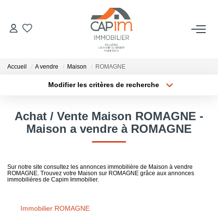
VENTES
Accueil
A vendre
Maison
ROMAGNE
ESTIMATION
Modifier les critères de recherche
Localisation
Type de bien
Localisation
Sélectionnez...
NOTRE AGENCE
Achat / Vente Maison ROMAGNE -
Surface min
Budget max
Maison a vendre à ROMAGNE
Qui Sommes Nous
Notre Équipe
Plus de critères
Créer une alerte
Nous Rejoindre
Sur notre site consultez les annonces immobilière de Maison à vendre
ROMAGNE. Trouvez votre Maison sur ROMAGNE grâce aux annonces
Nos Actualités
immobilières de Capim Immobilier.
Immobilier ROMAGNE
CONTACT