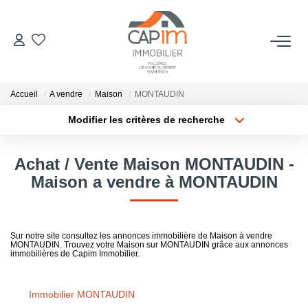
VENTES
Accueil
A vendre
Maison
MONTAUDIN
ESTIMATION
Modifier les critères de recherche
Localisation
Type de bien
Localisation
Sélectionnez...
NOTRE AGENCE
Achat / Vente Maison MONTAUDIN -
Surface min
Budget max
Maison a vendre à MONTAUDIN
Qui Sommes Nous
Notre Équipe
Plus de critères
Créer une alerte
Nous Rejoindre
Sur notre site consultez les annonces immobilière de Maison à vendre
MONTAUDIN. Trouvez votre Maison sur MONTAUDIN grâce aux annonces
Nos Actualités
immobilières de Capim Immobilier.
Immobilier MONTAUDIN
CONTACT