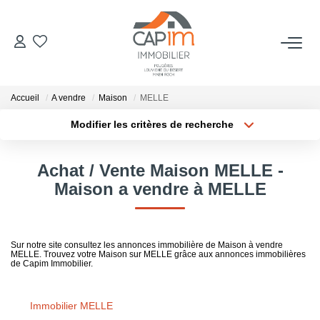
VENTES
Accueil
A vendre
Maison
MELLE
ESTIMATION
Modifier les critères de recherche
Localisation
Type de bien
Localisation
Sélectionnez...
NOTRE AGENCE
Achat / Vente Maison MELLE -
Surface min
Budget max
Maison a vendre à MELLE
Qui Sommes Nous
Notre Équipe
Plus de critères
Créer une alerte
Nous Rejoindre
Sur notre site consultez les annonces immobilière de Maison à vendre
MELLE. Trouvez votre Maison sur MELLE grâce aux annonces immobilières
Nos Actualités
de Capim Immobilier.
Immobilier MELLE
CONTACT