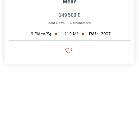
Melle
149 500 €
dont 4,55% TTC d'honoraires
112
M²
Réf :
3907
6
Pièce(s)