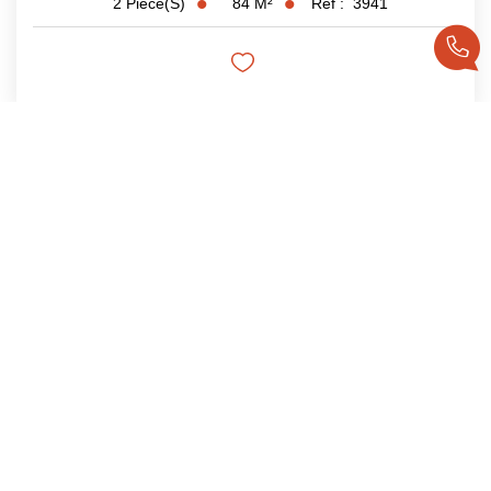
84
M²
Réf :
3941
2
Pièce(s)