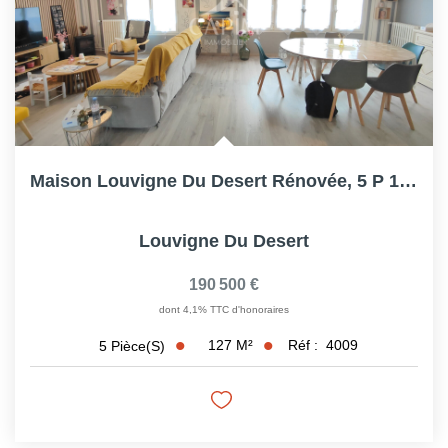
Maison Louvigne Du Desert Rénovée, 5 P 127 M2, 3ch, 1...
Louvigne Du Desert
190 500 €
dont 4,1% TTC d'honoraires
127
M²
Réf :
4009
5
Pièce(s)