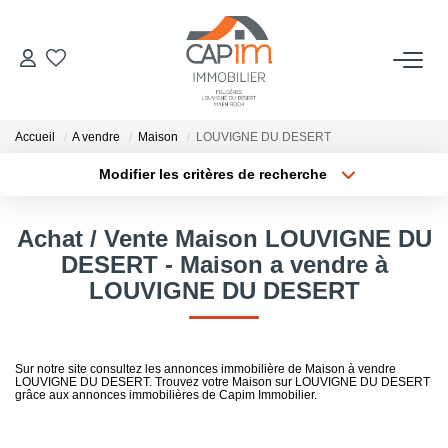
VENTES
Accueil
A vendre
Maison
LOUVIGNE DU DESERT
ESTIMATION
Modifier les critères de recherche
Localisation
Type de bien
Localisation
Sélectionnez...
NOTRE AGENCE
Achat / Vente Maison LOUVIGNE DU
Surface min
Budget max
DESERT - Maison a vendre à
Qui Sommes Nous
LOUVIGNE DU DESERT
Notre Équipe
Plus de critères
Créer une alerte
Nous Rejoindre
Nos Actualités
Sur notre site consultez les annonces immobilière de Maison à vendre
LOUVIGNE DU DESERT. Trouvez votre Maison sur LOUVIGNE DU DESERT
grâce aux annonces immobilières de Capim Immobilier.
CONTACT