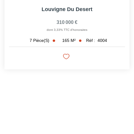
Louvigne Du Desert
310 000 €
dont 3,33% TTC d'honoraires
165
M²
Réf :
4004
7
Pièce(s)