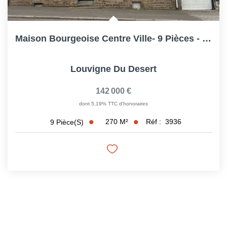
Maison Bourgeoise Centre Ville- 9 Pièces - 270M² À Rénover...
Louvigne Du Desert
142 000 €
dont 5,19% TTC d'honoraires
270
M²
Réf :
3936
9
Pièce(s)