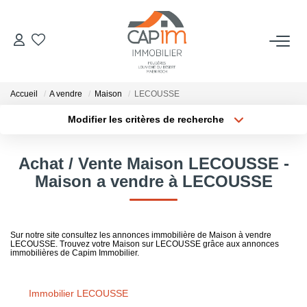
VENTES
Accueil
A vendre
Maison
LECOUSSE
ESTIMATION
Modifier les critères de recherche
Localisation
Type de bien
Localisation
Sélectionnez...
NOTRE AGENCE
Achat / Vente Maison LECOUSSE -
Surface min
Budget max
Maison a vendre à LECOUSSE
Qui Sommes Nous
Notre Équipe
Plus de critères
Créer une alerte
Nous Rejoindre
Sur notre site consultez les annonces immobilière de Maison à vendre
LECOUSSE. Trouvez votre Maison sur LECOUSSE grâce aux annonces
Nos Actualités
immobilières de Capim Immobilier.
Immobilier LECOUSSE
CONTACT