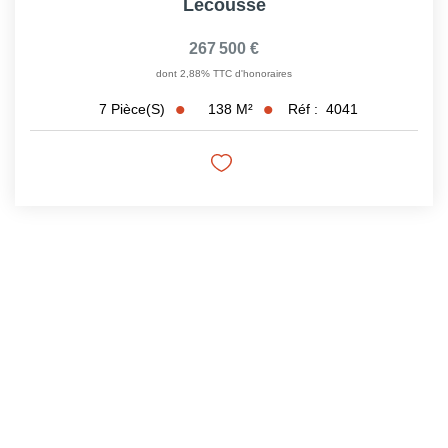
Lecousse
267 500 €
dont 2,88% TTC d'honoraires
138
M²
Réf :
4041
7
Pièce(s)