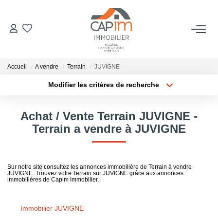
VENTES
Accueil
A vendre
Terrain
JUVIGNE
ESTIMATION
Modifier les critères de recherche
Localisation
Type de bien
Localisation
Sélectionnez...
NOTRE AGENCE
Achat / Vente Terrain JUVIGNE -
Surface min
Budget max
Terrain a vendre à JUVIGNE
Qui Sommes Nous
Notre Équipe
Plus de critères
Créer une alerte
Nous Rejoindre
Sur notre site consultez les annonces immobilière de Terrain à vendre
JUVIGNE. Trouvez votre Terrain sur JUVIGNE grâce aux annonces
Nos Actualités
immobilières de Capim Immobilier.
Immobilier JUVIGNE
CONTACT