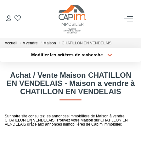
VENTES
Accueil
A vendre
Maison
CHATILLON EN VENDELAIS
ESTIMATION
Modifier les critères de recherche
Localisation
Type de bien
Localisation
Sélectionnez...
NOTRE AGENCE
Achat / Vente Maison CHATILLON
Surface min
Budget max
EN VENDELAIS - Maison a vendre à
Qui Sommes Nous
CHATILLON EN VENDELAIS
Notre Équipe
Plus de critères
Créer une alerte
Nous Rejoindre
Nos Actualités
Sur notre site consultez les annonces immobilière de Maison à vendre
CHATILLON EN VENDELAIS. Trouvez votre Maison sur CHATILLON EN
VENDELAIS grâce aux annonces immobilières de Capim Immobilier.
CONTACT