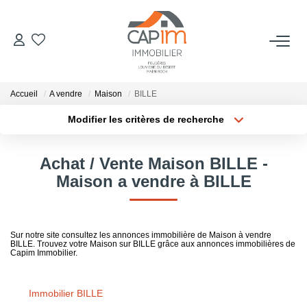
VENTES
Accueil
A vendre
Maison
BILLE
ESTIMATION
Modifier les critères de recherche
Localisation
Type de bien
Localisation
Sélectionnez...
NOTRE AGENCE
Achat / Vente Maison BILLE -
Surface min
Budget max
Maison a vendre à BILLE
Qui Sommes Nous
Notre Équipe
Plus de critères
Créer une alerte
Nous Rejoindre
Sur notre site consultez les annonces immobilière de Maison à vendre
BILLE. Trouvez votre Maison sur BILLE grâce aux annonces immobilières de
Nos Actualités
Capim Immobilier.
Immobilier BILLE
CONTACT