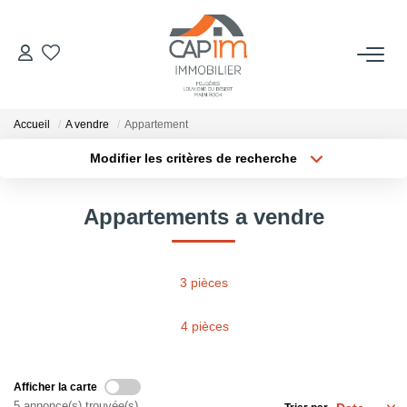
VENTES
Accueil
A vendre
Appartement
ESTIMATION
Modifier les critères de recherche
Localisation
Type de bien
Localisation
Sélectionnez...
NOTRE AGENCE
Appartements a vendre
Surface min
Budget max
Qui Sommes Nous
Notre Équipe
Plus de critères
Créer une alerte
3 pièces
Nous Rejoindre
4 pièces
Nos Actualités
Afficher la carte
CONTACT
5 annonce(s) trouvée(s)