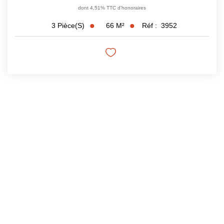
dont 4,51% TTC d'honoraires
66
M²
Réf :
3952
3
Pièce(s)