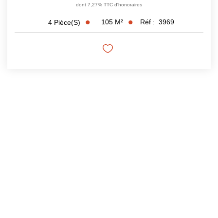
dont 7,27% TTC d'honoraires
105
M²
Réf :
3969
4
Pièce(s)