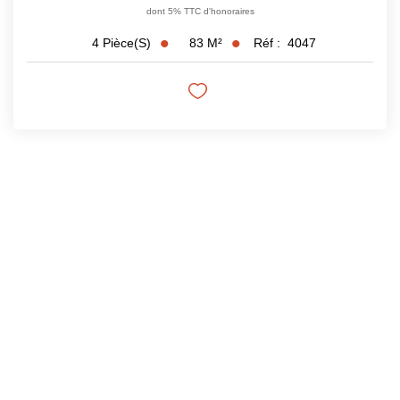
dont 5% TTC d'honoraires
83
M²
Réf :
4047
4
Pièce(s)