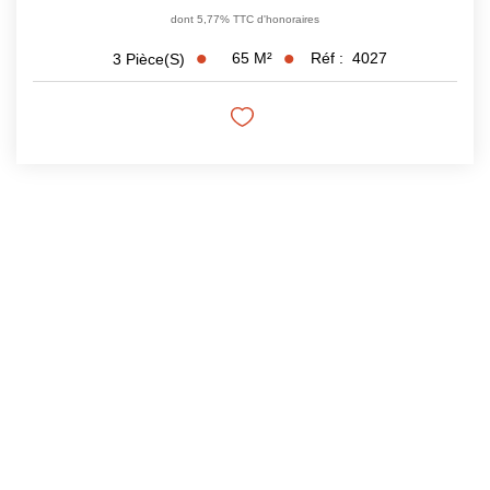
dont 5,77% TTC d'honoraires
65
M²
Réf :
4027
3
Pièce(s)