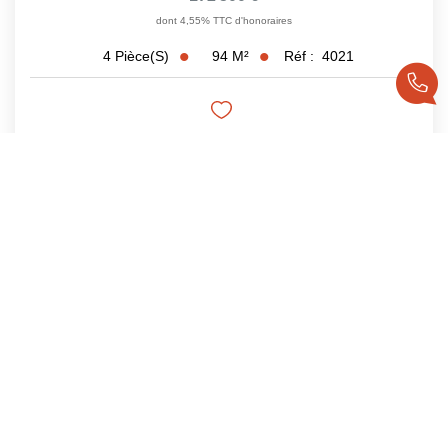
dont 4,55% TTC d'honoraires
94
M²
Réf :
4021
4
Pièce(s)