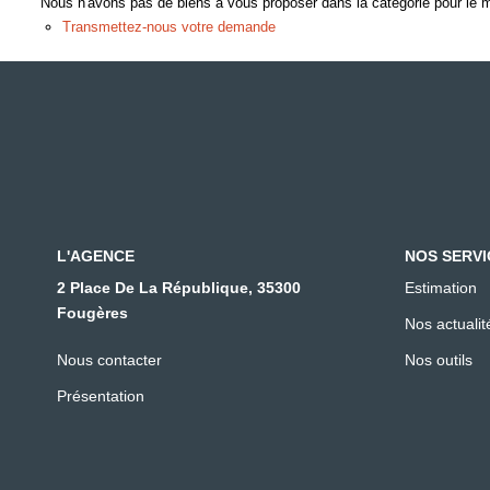
Nous n'avons pas de biens à vous proposer dans la catégorie pour le mo
Transmettez-nous votre demande
L'AGENCE
NOS SERVI
2 Place De La République, 35300
Estimation
Fougères
Nos actualit
Nous contacter
Nos outils
Présentation