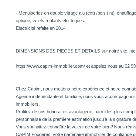
- Menuiseries en double vitrage alu (ext) /bois (int), chauffag
optique, volets roulants électriques.
Electricité refaite en 2014
DIMENSIONS DES PIECES ET DETAILS sur notre site inte
https://www.capim-immobilier.com/ et appelez nous au 02 99
Chez Capim, nous mettons notre expérience et notre connais
Agence indépendante et familiale, nous vous accompagnons av
immobiliers.
Profitez de nos honoraires avantageux, parmi les plus compé
personnalisé de la première estimation jusqu'à la signature déf
Vous souhaitez connaître la valeur de votre bien? Nous réal
CAPIM Fougères, votre partenaire immobilier de confiance d