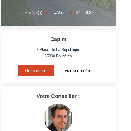
178
m²
6
pièce(s)
Réf :
4032
Capim
2 Place De La République
35300
Fougères
Nous écrire
Voir le numéro
Votre Conseiller :