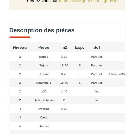
rendez-vous sur
https://www.georisques.gouv.fr/
Description des pièces
Niveau
Pièce
m2
Exp.
Sol
2
Entrée
3,70
Parquet
2
Séjour
19,90
E
Parquet
2 
2
Cuisine
8,70
E
Parquet
1 fenêtre/Saunier 
2
Chambre 1
15,70
S
Parquet
2
2
W.C.
1,40
Lino
2
Salle de bains
11
Lino
-1
Dressing
4,70
-1
Cave
4
Grenier