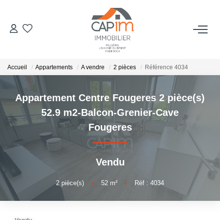
VENTES
Accueil
Appartements
A vendre
2 pièces
Référence 4034
ESTIMATION
Appartement Centre Fougeres 2 pièce(s)
NOTRE AGENCE
52.9 m2-Balcon-Grenier-Cave
Fougeres
Qui Sommes Nous
Notre Équipe
Vendu
Nous Rejoindre
Nos Actualités
2
pièce(s)
•
52
m²
•
Réf : 4034
CONTACT