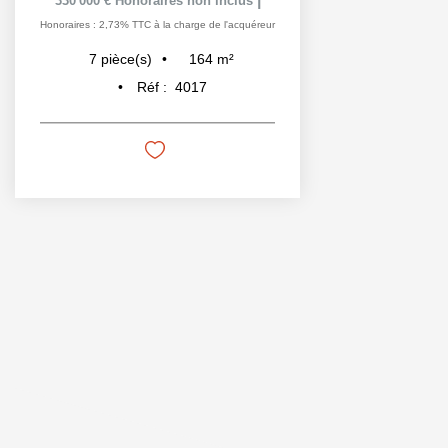
330 000 €
Honoraires non inclus
Honoraires : 2,73% TTC à la charge de l'acquéreur
164
m²
7
pièce(s)
Réf :
4017