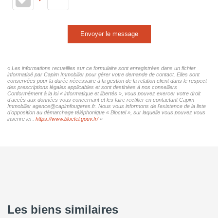
Envoyer le message
« Les informations recueillies sur ce formulaire sont enregistrées dans un fichier
informatisé par Capim Immobilier pour gérer votre demande de contact. Elles sont
conservées pour la durée nécessaire à la gestion de la relation client dans le respect
des prescriptions légales applicables et sont destinées à nos conseillers
Conformément à la loi « informatique et libertés », vous pouvez exercer votre droit
d'accès aux données vous concernant et les faire rectifier en contactant Capim
Immobilier agence@capimfougeres.fr. Nous vous informons de l'existence de la liste
d'opposition au démarchage téléphonique « Bloctel », sur laquelle vous pouvez vous
inscrire ici :
https://www.bloctel.gouv.fr/
»
Les biens similaires