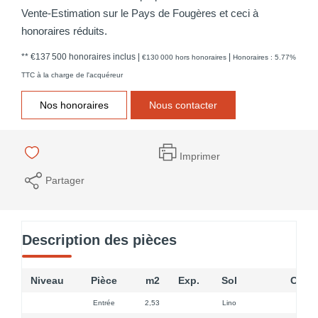
Vente-Estimation sur le Pays de Fougères et ceci à
honoraires réduits.
** €137 500
honoraires inclus
|
|
€130 000
hors honoraires
Honoraires : 5.77%
TTC à la charge de l'acquéreur
Nos honoraires
Nous contacter
Imprimer
Partager
Description des pièces
Niveau
Pièce
m2
Exp.
Sol
Comm
Entrée
2,53
Lino