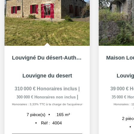
Louvigné Du désert-Authentique corps de ferme avec...
Louvigne du desert
Louvig
310 000 €
Honoraires inclus
|
39 000 €
H
|
300 000 €
Honoraires non inclus
35 000 €
Hon
Honoraires : 3,33% TTC à la charge de l'acquéreur
Honoraires : 
165
m²
7
pièce(s)
2
pièc
Réf :
4004