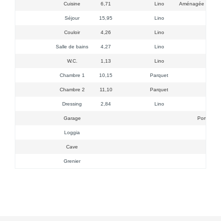
Cuisine
6,71
Lino
Aménagée (Evier, 
Séjour
15,95
Lino
2 f
Couloir
4,26
Lino
Salle de bains
4,27
Lino
Douch
W.C.
1,13
Lino
Chambre 1
10,15
Parquet
Chambre 2
11,10
Parquet
Dressing
2,84
Lino
Garage
Porte Pvc/
Loggia
Idéal
Cave
Grenier
Sp