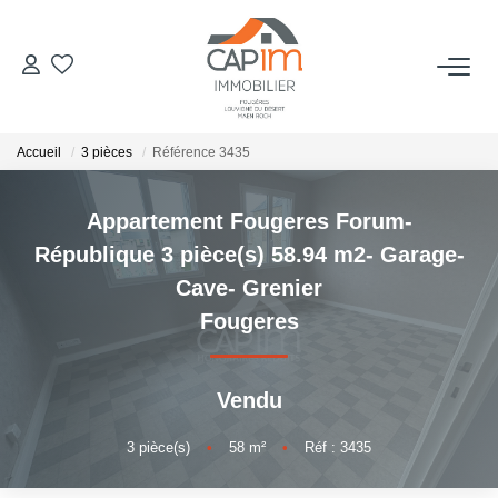
VENTES
Accueil
3 pièces
Référence 3435
ESTIMATION
Appartement Fougeres Forum-
NOTRE AGENCE
République 3 pièce(s) 58.94 m2- Garage-
Cave- Grenier
Qui Sommes Nous
Fougeres
Notre Équipe
Nous Rejoindre
Vendu
Nos Actualités
3
pièce(s)
•
58
m²
•
Réf : 3435
CONTACT