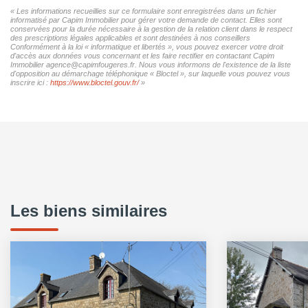
« Les informations recueillies sur ce formulaire sont enregistrées dans un fichier
informatisé par Capim Immobilier pour gérer votre demande de contact. Elles sont
conservées pour la durée nécessaire à la gestion de la relation client dans le respect
des prescriptions légales applicables et sont destinées à nos conseillers
Conformément à la loi « informatique et libertés », vous pouvez exercer votre droit
d'accès aux données vous concernant et les faire rectifier en contactant Capim
Immobilier agence@capimfougeres.fr. Nous vous informons de l'existence de la liste
d'opposition au démarchage téléphonique « Bloctel », sur laquelle vous pouvez vous
inscrire ici :
https://www.bloctel.gouv.fr/
»
Les biens similaires