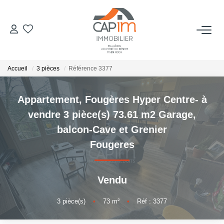
VENTES
Accueil
3 pièces
Référence 3377
ESTIMATION
Appartement, Fougères Hyper Centre- à
NOTRE AGENCE
vendre 3 pièce(s) 73.61 m2 Garage,
balcon-Cave et Grenier
Qui Sommes Nous
Fougeres
Notre Équipe
Nous Rejoindre
Vendu
Nos Actualités
3
pièce(s)
•
73
m²
•
Réf : 3377
CONTACT