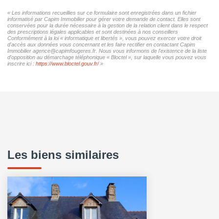
« Les informations recueillies sur ce formulaire sont enregistrées dans un fichier
informatisé par Capim Immobilier pour gérer votre demande de contact. Elles sont
conservées pour la durée nécessaire à la gestion de la relation client dans le respect
des prescriptions légales applicables et sont destinées à nos conseillers
Conformément à la loi « informatique et libertés », vous pouvez exercer votre droit
d'accès aux données vous concernant et les faire rectifier en contactant Capim
Immobilier agence@capimfougeres.fr. Nous vous informons de l'existence de la liste
d'opposition au démarchage téléphonique « Bloctel », sur laquelle vous pouvez vous
inscrire ici :
https://www.bloctel.gouv.fr/
»
Les biens similaires