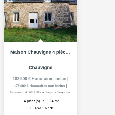
Maison Chauvigne 4 pièce(s) 84 m2, 2ch, terrain 4400m²
Chauvigne
183 500 €
Honoraires inclus
|
|
175 000 €
Honoraires non inclus
Honoraires : 4,86% TTC à la charge de l'acquéreur
84
m²
4
pièce(s)
Réf :
6778