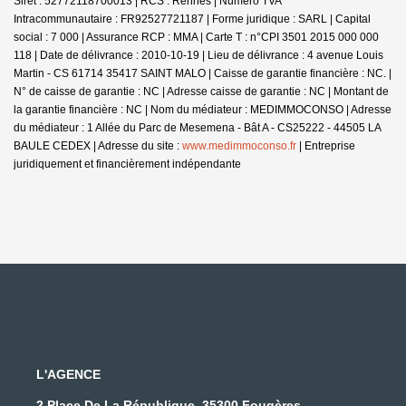
Siret : 52772118700013 | RCS : Rennes | Numero TVA
Intracommunautaire : FR92527721187 | Forme juridique : SARL | Capital
social : 7 000 | Assurance RCP : MMA |
Carte T : n°CPI 3501 2015 000 000
118 | Date de délivrance : 2010-10-19 | Lieu de délivrance : 4 avenue Louis
Martin - CS 61714 35417 SAINT MALO | Caisse de garantie financière : NC. |
N° de caisse de garantie : NC | Adresse caisse de garantie : NC | Montant de
la garantie financière : NC | Nom du médiateur : MEDIMMOCONSO | Adresse
du médiateur : 1 Allée du Parc de Mesemena - Bât A - CS25222 - 44505 LA
BAULE CEDEX | Adresse du site :
www.medimmoconso.fr
|
Entreprise
juridiquement et financièrement indépendante
L'AGENCE
2 Place De La République, 35300 Fougères