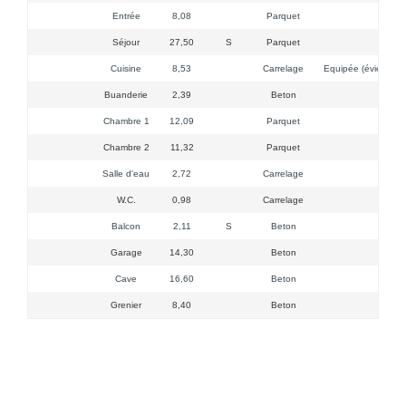
Entrée
8,08
Parquet
Séjour
27,50
S
Parquet
Cuisine
8,53
Carrelage
Equipée (évier, four
Buanderie
2,39
Beton
Chambre 1
12,09
Parquet
Chambre 2
11,32
Parquet
Salle d'eau
2,72
Carrelage
W.C.
0,98
Carrelage
Balcon
2,11
S
Beton
Garage
14,30
Beton
Cave
16,60
Beton
Grenier
8,40
Beton