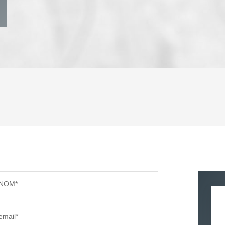
ENFANTS ET ADOLESCENTS
AGE M
TAUX DE PROPRIÉTAIRES
TAUX D
PART DES MÉNAGES SANS VOITURE
DISTAN
NOM*
RÉSULTATS DES LYCÉES
ECOLES
email*