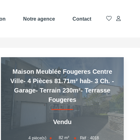
ion
Notre agence
Contact
Maison Meublée Fougeres Centre
Ville- 4 Pièces 81.71m² hab- 3 Ch. -
Garage- Terrain 230m²- Terrasse
Fougeres
Vendu
82
m²
4
pièce(s)
Réf :
4018