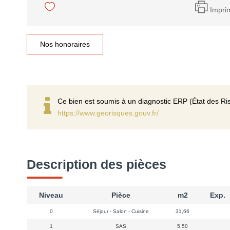
Impri
Nos honoraires
Ce bien est soumis à un diagnostic ERP (État des Ris
https://www.georisques.gouv.fr/
Description des pièces
Niveau
Pièce
m2
Exp.
0
Séjour - Salon - Cuisine
31,66
1
SAS
5,50