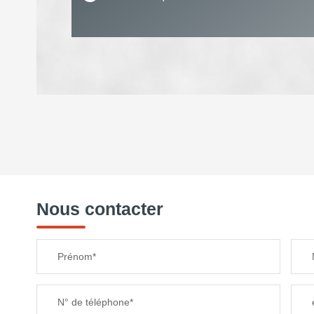
DENSITÉ DE POPULATION
REVENU MENSUEL PAR MÉNAGE
Nous contacter
TAXE FONCIÈRE
Prénom*
SUPERFICIE :
N° de téléphone*