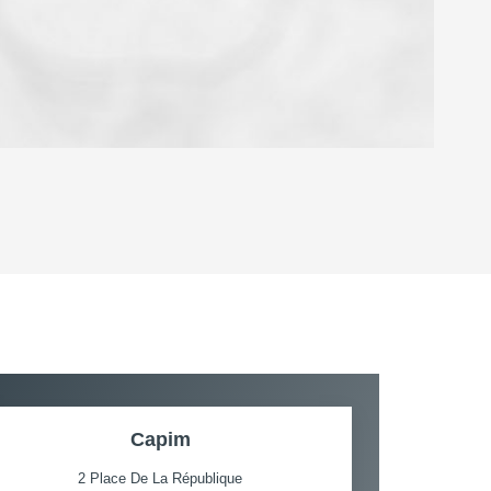
OYEN
'HABITATION
CE DE L'AÉROPORT :
 ET CRÈCHES
Capim
2 Place De La République