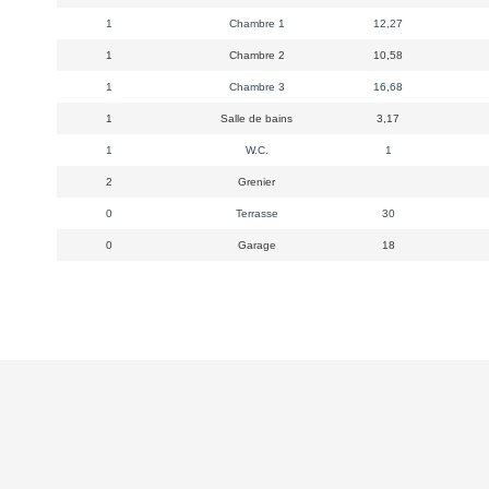
1
Chambre 1
12,27
1
Chambre 2
10,58
1
Chambre 3
16,68
1
Salle de bains
3,17
1
W.C.
1
2
Grenier
0
Terrasse
30
0
Garage
18