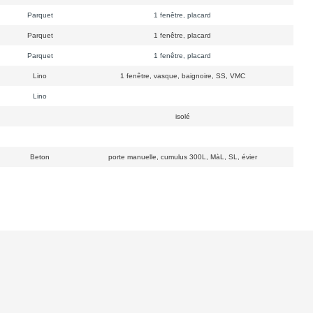
Parquet
1 fenêtre, placard
Parquet
1 fenêtre, placard
Parquet
1 fenêtre, placard
Lino
1 fenêtre, vasque, baignoire, SS, VMC
Lino
isolé
Beton
porte manuelle, cumulus 300L, MàL, SL, évier