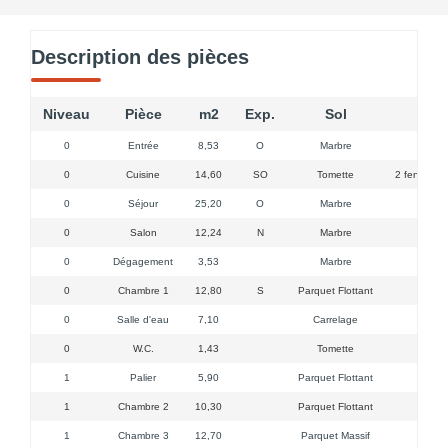
Description des pièces
Niveau
Pièce
m2
Exp.
Sol
0
Entrée
8,53
O
Marbre
0
Cuisine
14,60
SO
Tomette
2 fenêtres,
0
Séjour
25,20
O
Marbre
0
Salon
12,24
N
Marbre
0
Dégagement
3,53
Marbre
0
Chambre 1
12,80
S
Parquet Flottant
0
Salle d'eau
7,10
Carrelage
1
0
W.C.
1,43
Tomette
1
Palier
5,90
Parquet Flottant
1
Chambre 2
10,30
Parquet Flottant
1
Chambre 3
12,70
Parquet Massif