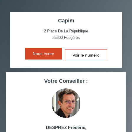
TAUX DE PROPRIÉTAIRES
TAUX D'HABITATION
Capim
TAXE FONCIÈRE
PART DES MÉNAGES SANS
VOITURE
2 Place De La République
35300
Fougères
DISTANCE DE L'AÉROPORT :
SUPERFICIE :
Nous écrire
Voir le numéro
RÉSULTATS DES LYCÉES
ECOLES ET CRÈCHES
RESTAURANTS ET CAFÉS
COMMERCES
Votre Conseiller :
MÉDECINS
DESPREZ Frédéric
,