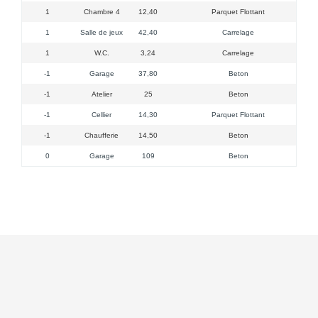
1
Chambre 4
12,40
Parquet Flottant
1
Salle de jeux
42,40
Carrelage
1
W.C.
3,24
Carrelage
-1
Garage
37,80
Beton
-1
Atelier
25
Beton
-1
Cellier
14,30
Parquet Flottant
-1
Chaufferie
14,50
Beton
0
Garage
109
Beton
porte