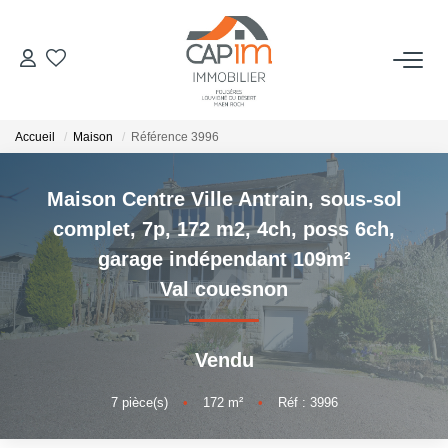
VENTES
Accueil
Maison
Référence 3996
ESTIMATION
Maison Centre Ville Antrain, sous-sol
NOTRE AGENCE
complet, 7p, 172 m2, 4ch, poss 6ch,
garage indépendant 109m²
Qui Sommes Nous
Val couesnon
Notre Équipe
Nous Rejoindre
Vendu
Nos Actualités
7
pièce(s)
•
172
m²
•
Réf : 3996
CONTACT