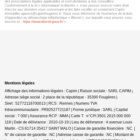
des prescriptions légales applicables et sont destinées à nos conseillers
Conformément à la loi « informatique et libertés », vous pouvez exercer votre droit
d'accès aux données vous concernant et les faire rectifier en contactant Capim
Immobilier agence@capimfougeres.fr. Nous vous informons de l'existence de la liste
d'opposition au démarchage téléphonique « Bloctel », sur laquelle vous pouvez vous
inscrire ici :
https://www.bloctel.gouv.fr/
»
Mentions légales
Affichage des informations légales : Capim | Raison sociale : SARL CAPIM |
Adresse siège social : 2 place de la république - 35300 Fougères |
Siret : 52772118700013 | RCS : Rennes | Numero TVA
Intracommunautaire : FR92527721187 | Forme juridique : SARL | Capital
social : 7 000 | Assurance RCP : MMA |
Carte T : n°CPI 3501 2015 000 000
118 | Date de délivrance : 2010-10-19 | Lieu de délivrance : 4 avenue Louis
Martin - CS 61714 35417 SAINT MALO | Caisse de garantie financière : NC. |
N° de caisse de garantie : NC | Adresse caisse de garantie : NC | Montant de