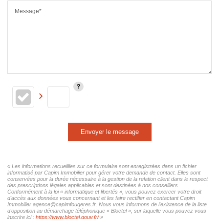
Message*
Envoyer le message
« Les informations recueillies sur ce formulaire sont enregistrées dans un fichier
informatisé par Capim Immobilier pour gérer votre demande de contact. Elles sont
conservées pour la durée nécessaire à la gestion de la relation client dans le respect
des prescriptions légales applicables et sont destinées à nos conseillers
Conformément à la loi « informatique et libertés », vous pouvez exercer votre droit
d'accès aux données vous concernant et les faire rectifier en contactant Capim
Immobilier agence@capimfougeres.fr. Nous vous informons de l'existence de la liste
d'opposition au démarchage téléphonique « Bloctel », sur laquelle vous pouvez vous
inscrire ici :
https://www.bloctel.gouv.fr/
»