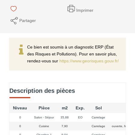
Imprimer
Partager
Ce bien est soumis à un diagnostic ERP (État
des Risques et Pollutions). Pour en savoir plus,
rendez-vous sur
https://www.georisques.gouv.fr/
Description des pièces
Niveau
Pièce
m2
Exp.
Sol
Co
0
Salon - Séjour
35,88
EO
Carrelage
4 fenêt
0
Cuisine
7,90
Carrelage
ouverte, four, p
0
Chambre 1
9,04
Carrelage