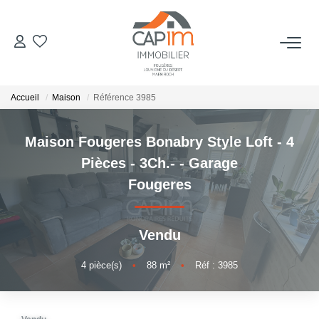
VENTES
Accueil
Maison
Référence 3985
ESTIMATION
Maison Fougeres Bonabry Style Loft - 4
NOTRE AGENCE
Pièces - 3Ch.- - Garage
Fougeres
Qui Sommes Nous
Notre Équipe
Vendu
Nous Rejoindre
Nos Actualités
4
pièce(s)
•
88
m²
•
Réf : 3985
CONTACT