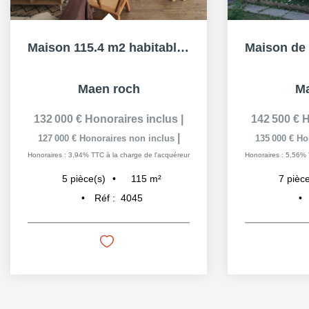
Maison 115.4 m2 habitable, 139.6m² utile, 4CH, FO, jardin...
Maen roch
Ma
132 000 €
Honoraires inclus
|
142 500 €
H
|
127 000 €
Honoraires non inclus
135 000 €
Ho
Honoraires : 3,94% TTC à la charge de l'acquéreur
Honoraires : 5,56% 
115
m²
5
pièce(s)
7
pièce
Réf :
4045