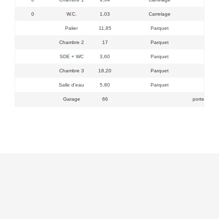
0
W.C.
1,03
Carrelage
ta
Palier
11,85
Parquet
4 vél
Chambre 2
17
Parquet
SDE + WC
3,60
Parquet
douch
Chambre 3
18,20
Parquet
1 
Salle d'eau
5,80
Parquet
vasq
Garage
66
porte élect