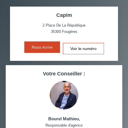
TAUX DE PROPRIÉTAIRES
TAUX D'HABITATION
Capim
TAXE FONCIÈRE
PART DES MÉNAGES SANS
VOITURE
2 Place De La République
35300
Fougères
DISTANCE DE L'AÉROPORT :
SUPERFICIE :
Nous écrire
Voir le numéro
RÉSULTATS DES LYCÉES
ECOLES ET CRÈCHES
RESTAURANTS ET CAFÉS
COMMERCES
Votre Conseiller :
MÉDECINS
Bourel Mathieu
,
Responsable d'agence