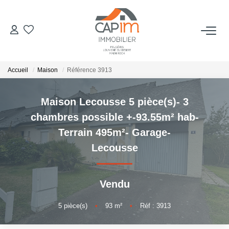
VENTES
Accueil
Maison
Référence 3913
ESTIMATION
Maison Lecousse 5 pièce(s)- 3
NOTRE AGENCE
chambres possible +-93.55m² hab-
Terrain 495m²- Garage-
Qui Sommes Nous
Lecousse
Notre Équipe
Nous Rejoindre
Vendu
Nos Actualités
5
pièce(s)
•
93
m²
•
Réf : 3913
CONTACT