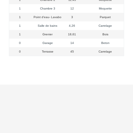
1
Chambre 3
12
Moquette
1
Point d'eau- Lavabo
3
Parquet
1
Salle de bains
4,26
Carrelage
1
Grenier
18,61
Bois
0
Garage
14
Beton
0
Terrasse
45
Carrelage