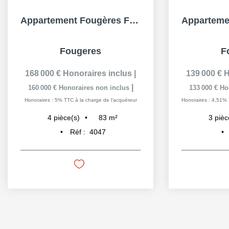
Appartement Fougères Forum 4 pièce(s)- (83.42m² hab)- 3...
Fougeres
F
168 000 €
Honoraires inclus
|
139 000 €
H
|
160 000 €
Honoraires non inclus
133 000 €
Ho
Honoraires : 5% TTC à la charge de l'acquéreur
Honoraires : 4,51% 
83
m²
4
pièce(s)
3
pièc
Réf :
4047