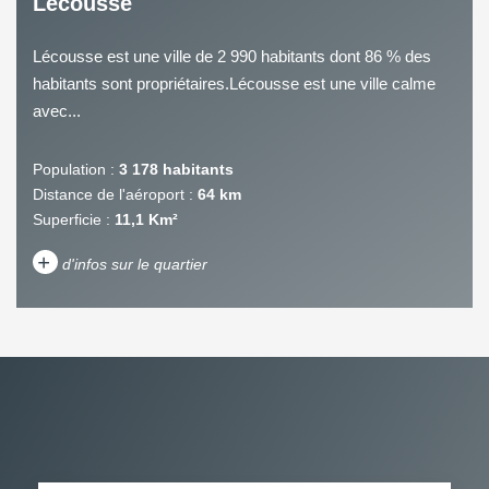
Lécousse
Lécousse est une ville de 2 990 habitants dont 86 % des
habitants sont propriétaires.Lécousse est une ville calme
avec...
Population :
3 178 habitants
Distance de l'aéroport :
64 km
Superficie :
11,1 Km²
+
d'infos sur le quartier
DENSITÉ DE POPULATION
ENFANTS ET ADOLESCENTS
AGE MOYEN
REVENU MENSUEL PAR
MÉNAGE
TAUX DE PROPRIÉTAIRES
TAUX D'HABITATION