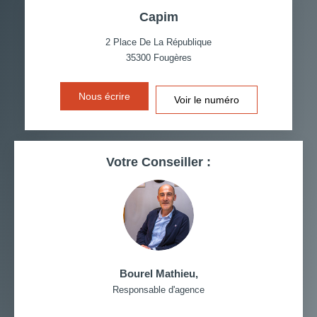
Capim
TAXE FONCIÈRE
PART DES MÉNAGES SANS
VOITURE
2 Place De La République
35300
Fougères
DISTANCE DE L'AÉROPORT :
SUPERFICIE :
Nous écrire
Voir le numéro
RÉSULTATS DES LYCÉES
ECOLES ET CRÈCHES
RESTAURANTS ET CAFÉS
COMMERCES
Votre Conseiller :
MÉDECINS
Bourel Mathieu
,
Responsable d'agence