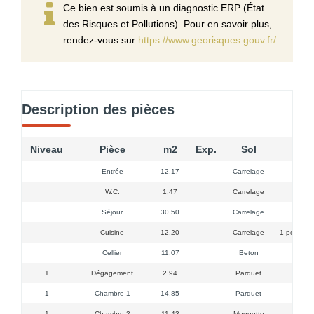
Ce bien est soumis à un diagnostic ERP (État
des Risques et Pollutions). Pour en savoir plus,
rendez-vous sur
https://www.georisques.gouv.fr/
Description des pièces
Niveau
Pièce
m2
Exp.
Sol
Entrée
12,17
Carrelage
W.C.
1,47
Carrelage
Séjour
30,50
Carrelage
Cuisine
12,20
Carrelage
1 porte fen
Cellier
11,07
Beton
1
Dégagement
2,94
Parquet
1
Chambre 1
14,85
Parquet
1
Chambre 2
11,43
Moquette