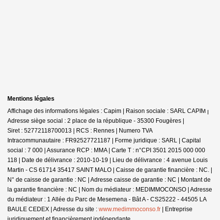
Mentions légales
Affichage des informations légales : Capim | Raison sociale : SARL CAPIM |
Adresse siège social : 2 place de la république - 35300 Fougères |
Siret : 52772118700013 | RCS : Rennes | Numero TVA
Intracommunautaire : FR92527721187 | Forme juridique : SARL | Capital
social : 7 000 | Assurance RCP : MMA |
Carte T : n°CPI 3501 2015 000 000
118 | Date de délivrance : 2010-10-19 | Lieu de délivrance : 4 avenue Louis
Martin - CS 61714 35417 SAINT MALO | Caisse de garantie financière : NC. |
N° de caisse de garantie : NC | Adresse caisse de garantie : NC | Montant de
la garantie financière : NC | Nom du médiateur : MEDIMMOCONSO | Adresse
du médiateur : 1 Allée du Parc de Mesemena - Bât A - CS25222 - 44505 LA
BAULE CEDEX | Adresse du site :
www.medimmoconso.fr
|
Entreprise
juridiquement et financièrement indépendante