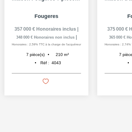
Fougeres
F
357 000 €
Honoraires inclus
|
375 000 €
H
|
348 000 €
Honoraires non inclus
365 000 €
Ho
Honoraires : 2,59% TTC à la charge de l'acquéreur
Honoraires : 2,74% 
210
m²
7
pièce(s)
7
pièce
Réf :
4043