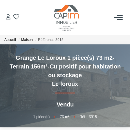
VENTES
Accueil
Maison
Référence 3915
ESTIMATION
Grange Le Loroux 1 pièce(s) 73 m2-
NOTRE AGENCE
Terrain 156m²-Cu positif pour habitation
ou stockage
Qui Sommes Nous
Le loroux
Notre Équipe
Nous Rejoindre
Vendu
Nos Actualités
1
pièce(s)
•
73
m²
•
Réf : 3915
CONTACT