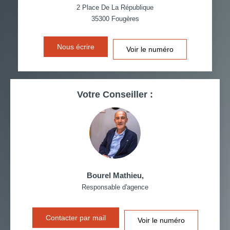
VOITURE
2 Place De La République
35300
Fougères
DISTANCE DE L'AÉROPORT :
SUPERFICIE :
Nous écrire
Voir le numéro
RÉSULTATS DES LYCÉES
ECOLES ET CRÈCHES
RESTAURANTS ET CAFÉS
COMMERCES
Votre Conseiller :
MÉDECINS
Bourel Mathieu
,
Responsable d'agence
Contacter par mail
Voir le numéro