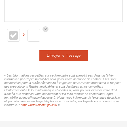
Envoyer le message
« Les informations recueillies sur ce formulaire sont enregistrées dans un fichier
informatisé par Capim Immobilier pour gérer votre demande de contact. Elles sont
conservées pour la durée nécessaire à la gestion de la relation client dans le respect
des prescriptions légales applicables et sont destinées à nos conseillers
Conformément à la loi « informatique et libertés », vous pouvez exercer votre droit
d'accès aux données vous concernant et les faire rectifier en contactant Capim
Immobilier agence@capimfougeres.fr. Nous vous informons de l'existence de la liste
d'opposition au démarchage téléphonique « Bloctel », sur laquelle vous pouvez vous
inscrire ici :
https://www.bloctel.gouv.fr/
»