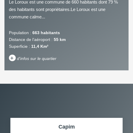
Le Loroux est une commune de 660 habitants dont 79 %
des habitants sont propriétaires.Le Loroux est une
commune calme...
Population :
663 habitants
Distance de l'aéroport :
55 km
Superficie :
11,4 Km²
+
d'infos sur le quartier
DENSITÉ DE POPULATION
ENFANTS ET ADOLESCENTS
AGE MOYEN
REVENU MENSUEL PAR
MÉNAGE
TAUX DE PROPRIÉTAIRES
TAUX D'HABITATION
Capim
TAXE FONCIÈRE
PART DES MÉNAGES SANS