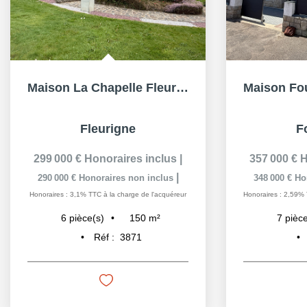
Maison La Chapelle Fleurigne 150m²- 4 Chambres- Sous sol...
Fleurigne
F
299 000 €
Honoraires inclus
|
357 000 €
H
|
290 000 €
Honoraires non inclus
348 000 €
Ho
Honoraires : 3,1% TTC à la charge de l'acquéreur
Honoraires : 2,59% 
150
m²
6
pièce(s)
7
pièce
Réf :
3871