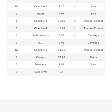
1/2
Chambre 2
9,20
N
Lino
1
Palier
4,07
Lino
1
Chambre 3
10,65
N
Parquet Flottant
1
Chambre 4
12,70
S
Parquet Flottant
1
Salle de bains
7,50
N
Carrelage
1 v
1
W.C.
1,06
Carrelage
1/2
Chambre 5
14,75
Parquet Flottant
0
Garage
21,20
Beton
0
Buanderie
9,81
Lino
1
0
Cave à vin
14