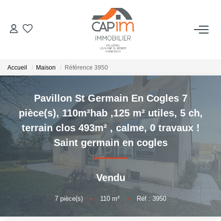
VENTES
Accueil
Maison
Référence 3950
ESTIMATION
Pavillon St Germain En Cogles 7
NOTRE AGENCE
pièce(s), 110m²hab ,125 m² utiles, 5 ch,
terrain clos 493m² , calme, 0 travaux !
Qui Sommes Nous
Saint germain en cogles
Notre Équipe
Nous Rejoindre
Vendu
Nos Actualités
7
pièce(s)
•
110
m²
•
Réf : 3950
CONTACT