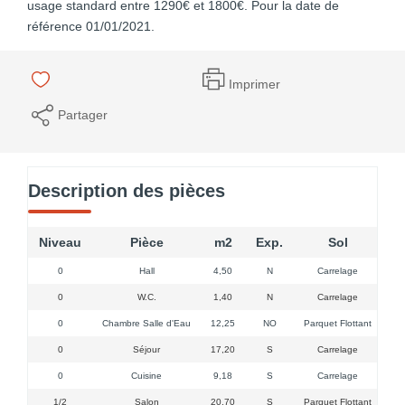
usage standard entre 1290€ et 1800€. Pour la date de
référence 01/01/2021.
Imprimer
Partager
Description des pièces
Niveau
Pièce
m2
Exp.
Sol
0
Hall
4,50
N
Carrelage
0
W.C.
1,40
N
Carrelage
0
Chambre Salle d'Eau
12,25
NO
Parquet Flottant
0
Séjour
17,20
S
Carrelage
0
Cuisine
9,18
S
Carrelage
1F
1/2
Salon
20,70
S
Parquet Flottant