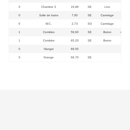
0
Chambre 3
16,88
SE
Lino
0
Salle de bains
7,95
SE
Carrelage
1 
0
W.C.
2,73
SO
Carrelage
1Fne^t
1
Combles
59,60
SE
Beton
remanié
1
Combles
65,20
SE
Beton
0
Hangar
89,50
0
Grange
66,70
SE
6