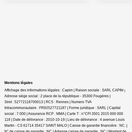
Mentions légales
Affichage des informations légales : Capim | Raison sociale : SARL CAPIM |
Adresse siège social : 2 place de la république - 35300 Fougères |
Siret : 52772118700013 | RCS : Rennes | Numero TVA
Intracommunautaire : FR92527721187 | Forme juridique : SARL | Capital
social : 7 000 | Assurance RCP : MMA |
Carte T : n°CPI 3501 2015 000 000
118 | Date de délivrance : 2010-10-19 | Lieu de délivrance : 4 avenue Louis
Martin - CS 61714 35417 SAINT MALO | Caisse de garantie financière : NC. |
N° de caisse de garantie : NC | Adresse caisse de garantie : NC | Montant de