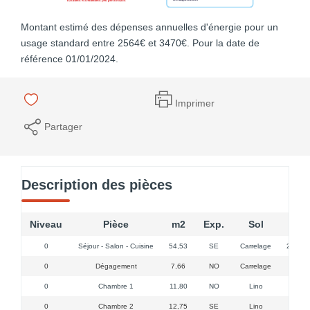
Montant estimé des dépenses annuelles d'énergie pour un
usage standard entre 2564€ et 3470€. Pour la date de
référence 01/01/2024.
Imprimer
Partager
Description des pièces
Niveau
Pièce
m2
Exp.
Sol
0
Séjour - Salon - Cuisine
54,53
SE
Carrelage
2 porte
0
Dégagement
7,66
NO
Carrelage
0
Chambre 1
11,80
NO
Lino
0
Chambre 2
12,75
SE
Lino