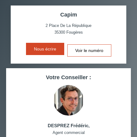
TAUX DE PROPRIÉTAIRES
TAUX D'HABITATION
Capim
TAXE FONCIÈRE
PART DES MÉNAGES SANS
VOITURE
2 Place De La République
35300
Fougères
DISTANCE DE L'AÉROPORT :
SUPERFICIE :
Nous écrire
Voir le numéro
RÉSULTATS DES LYCÉES
ECOLES ET CRÈCHES
RESTAURANTS ET CAFÉS
COMMERCES
Votre Conseiller :
MÉDECINS
DESPREZ Frédéric
,
Agent commercial