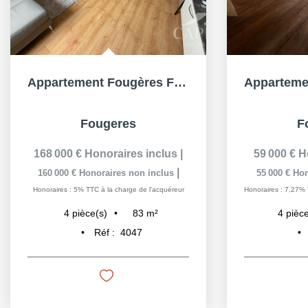
Appartement Fougères Forum 4 pièce(s)- (83.42m² hab)- 3...
Fougeres
F
168 000 €
Honoraires inclus
|
59 000 €
H
|
160 000 €
Honoraires non inclus
55 000 €
Hon
Honoraires : 5% TTC à la charge de l'acquéreur
Honoraires : 7,27% 
83
m²
4
pièce(s)
4
pièce
Réf :
4047