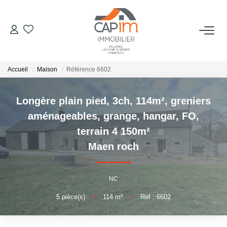
VENTES
Accueil
Maison
Référence 6602
ESTIMATION
Longère plain pied, 3ch, 114m², greniers
NOTRE AGENCE
aménageables, grange, hangar, FO,
terrain 4 150m²
Qui Sommes Nous
Maen roch
Notre Équipe
Nous Rejoindre
NC
Nos Actualités
5
pièce(s)
•
114
m²
•
Réf : 6602
CONTACT