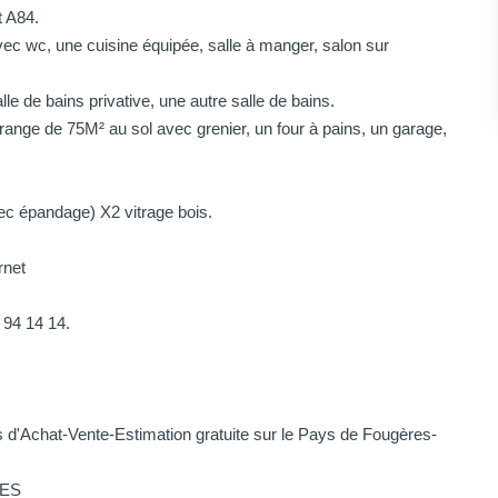
t A84.
ec wc, une cuisine équipée, salle à manger, salon sur
le de bains privative, une autre salle de bains.
ange de 75M² au sol avec grenier, un four à pains, un garage,
ec épandage) X2 vitrage bois.
rnet
 94 14 14.
d'Achat-Vente-Estimation gratuite sur le Pays de Fougères-
RES