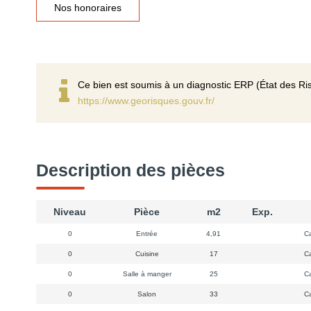
Nos honoraires
Ce bien est soumis à un diagnostic ERP (État des Ris
https://www.georisques.gouv.fr/
Description des pièces
Niveau
Pièce
m2
Exp.
0
Entrée
4,91
Ca
0
Cuisine
17
Ca
0
Salle à manger
25
Ca
0
Salon
33
Ca