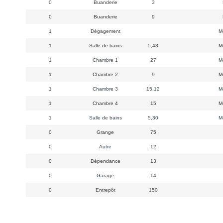
0
Buanderie
3
0
Buanderie
9
1
Dégagement
Mo
1
Salle de bains
5,43
Mo
1
Chambre 1
27
Mo
1
Chambre 2
9
Mo
1
Chambre 3
15,12
Mo
1
Chambre 4
15
Mo
1
Salle de bains
5,30
Mo
0
Grange
75
0
Autre
12
0
Dépendance
13
0
Garage
14
0
Entrepôt
150