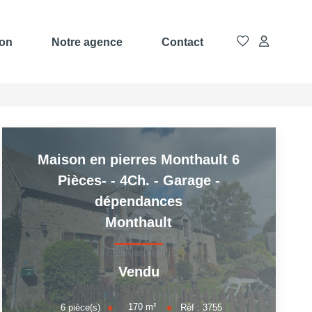
ion
Notre agence
Contact
Maison en pierres Monthault 6
Pièces- - 4Ch. - Garage -
dépendances
Monthault
Vendu
170
m²
6
pièce(s)
Réf :
3755