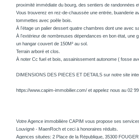
proximité immédiate du bourg, des sentiers de randonnées e
Vous trouverez en rez-de-chaussée une entrée, buanderie av
tommettes avec poêle bois.
À l'étage un palier dessert quatre chambres dont une avec sal
À l'extérieur de nombreuses dépendances en bon état, une gr
un hangar couvert de 150M² au sol.
Terrain arboré et clos.
À noter Cc fuel et bois, assainissement autonome ( fosse av
DIMENSIONS DES PIECES ET DETAILS sur notre site inte
https://www.capim-immobilier.com/ et appelez nous au 02 99
Votre Agence immobilière CAPIM vous propose ses services 
Louvigné - MaenRoch et ceci à honoraires réduits.
Agences situées: 2 Place de la République, 35300 FOUGE