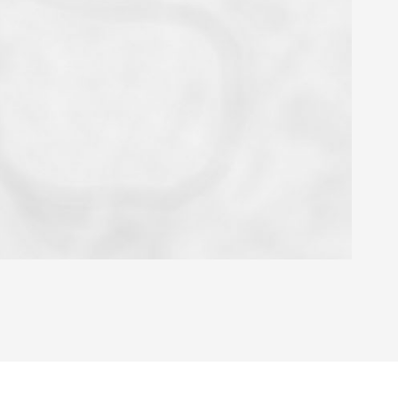
OYEN
'HABITATION