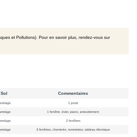
ques et Pollutions). Pour en savoir plus, rendez-vous sur
Sol
Commentaires
rrelage
1 porte
rrelage
1 fenêtre, évier, piano, ameublement
rrelage
2 fenêtres
rrelage
3 fenêtres, cheminée, tommettes, tableau électrique