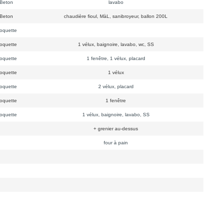
Beton
lavabo
Beton
chaudière fioul, MàL, sanibroyeur, ballon 200L
quette
quette
1 vélux, baignoire, lavabo, wc, SS
quette
1 fenêtre, 1 vélux, placard
quette
1 vélux
quette
2 vélux, placard
quette
1 fenêtre
quette
1 vélux, baignoire, lavabo, SS
+ grenier au-dessus
four à pain