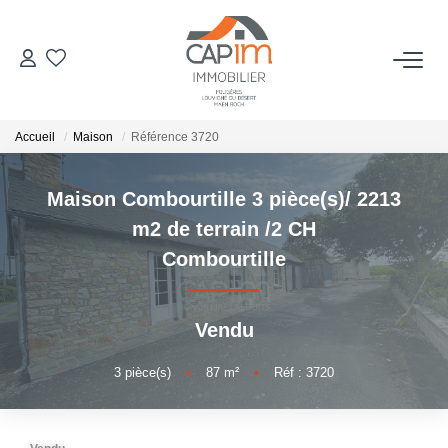
VENTES
Accueil
Maison
Référence 3720
ESTIMATION
Maison Combourtille 3 pièce(s)/ 2213
NOTRE AGENCE
m2 de terrain /2 CH
Combourtille
Qui Sommes Nous
Notre Équipe
Vendu
Nous Rejoindre
Nos Actualités
3
pièce(s)
•
87
m²
•
Réf : 3720
CONTACT