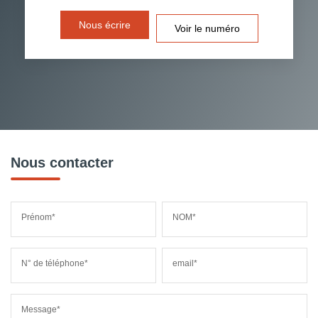
DISTANCE DE L'AÉROPORT :
SUPERFICIE :
Nous écrire
Voir le numéro
RÉSULTATS DES LYCÉES
ECOLES ET CRÈCHES
RESTAURANTS ET CAFÉS
COMMERCES
MÉDECINS
Nous contacter
Prénom*
NOM*
N° de téléphone*
email*
Message*