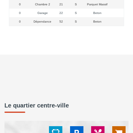
0
Chambre 2
21
S
Parquet Massif
1F, 
0
Garage
22
S
Beton
0
Dépendance
52
S
Beton
Le quartier centre-ville