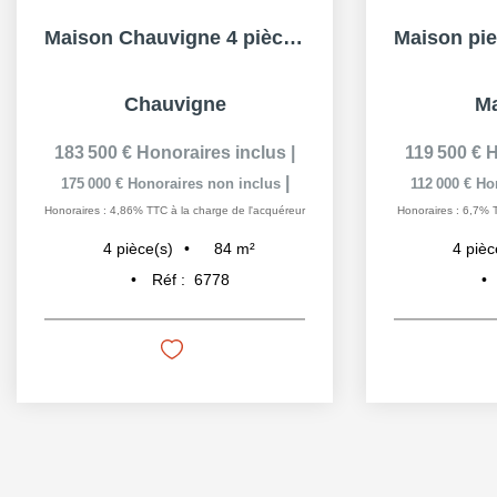
Maison Chauvigne 4 pièce(s) 84 m2, 2ch, terrain 4400m²
Chauvigne
Ma
183 500 €
Honoraires inclus
|
119 500 €
H
|
175 000 €
Honoraires non inclus
112 000 €
Ho
Honoraires : 4,86% TTC à la charge de l'acquéreur
Honoraires : 6,7% 
84
m²
4
pièce(s)
4
pièc
Réf :
6778