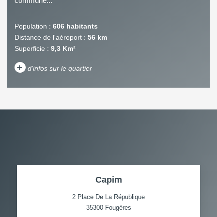
commune...
Population :
606 habitants
Distance de l'aéroport :
56 km
Superficie :
9,3 Km²
+
d'infos sur le quartier
DENSITÉ DE POPULATION
ENFANTS ET ADOLESCENTS
AGE MOYEN
REVENU MENSUEL PAR
MÉNAGE
TAUX DE PROPRIÉTAIRES
TAUX D'HABITATION
Capim
TAXE FONCIÈRE
PART DES MÉNAGES SANS
VOITURE
2 Place De La République
35300
Fougères