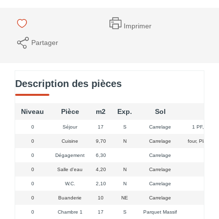
Imprimer
Partager
Description des pièces
Niveau
Pièce
m2
Exp.
Sol
Com
0
Séjour
17
S
Carrelage
1 PF,1 radia
0
Cuisine
9,70
N
Carrelage
four, Plaque g
0
Dégagement
6,30
Carrelage
0
Salle d'eau
4,20
N
Carrelage
Douche
0
W.C.
2,10
N
Carrelage
0
Buanderie
10
NE
Carrelage
Evier,
0
Chambre 1
17
S
Parquet Massif