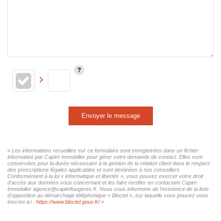
Envoyer le message
« Les informations recueillies sur ce formulaire sont enregistrées dans un fichier
informatisé par Capim Immobilier pour gérer votre demande de contact. Elles sont
conservées pour la durée nécessaire à la gestion de la relation client dans le respect
des prescriptions légales applicables et sont destinées à nos conseillers
Conformément à la loi « informatique et libertés », vous pouvez exercer votre droit
d'accès aux données vous concernant et les faire rectifier en contactant Capim
Immobilier agence@capimfougeres.fr. Nous vous informons de l'existence de la liste
d'opposition au démarchage téléphonique « Bloctel », sur laquelle vous pouvez vous
inscrire ici :
https://www.bloctel.gouv.fr/
»