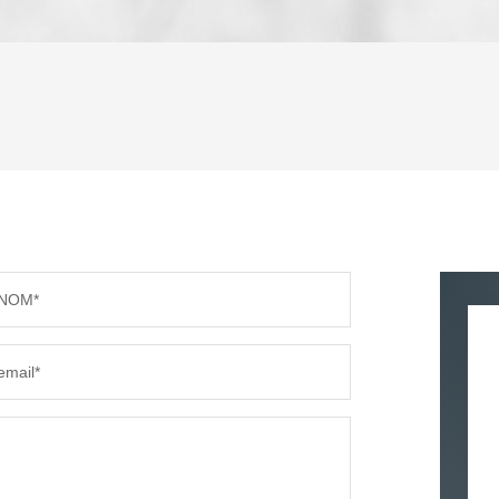
ENFANTS ET ADOLESCENTS
AGE M
TAUX DE PROPRIÉTAIRES
TAUX D
PART DES MÉNAGES SANS VOITURE
DISTAN
NOM*
RÉSULTATS DES LYCÉES
ECOLES
email*
COMMERCES
MÉDEC