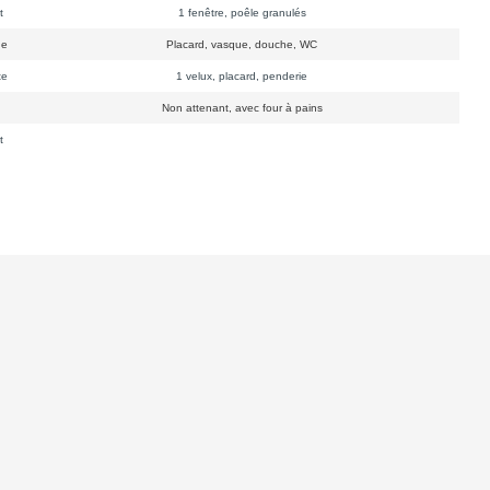
t
1 fenêtre, poêle granulés
ge
Placard, vasque, douche, WC
te
1 velux, placard, penderie
n
Non attenant, avec four à pains
t