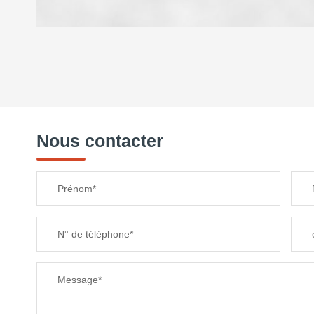
DENSITÉ DE POPULATION
REVENU MENSUEL PAR MÉNAGE
Nous contacter
TAXE FONCIÈRE
Prénom*
SUPERFICIE :
N° de téléphone*
RESTAURANTS ET CAFÉS
Message*