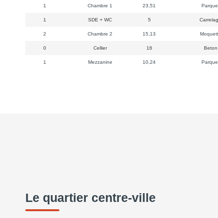
1
Chambre 1
23,51
Parque
1
SDE + WC
5
Carrela
2
Chambre 2
15,13
Moquet
0
Cellier
16
Beto
1
Mezzanine
10,24
Parque
Le quartier centre-ville