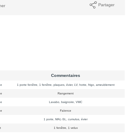
Partager
mer
Commentaires
ge
1 porte fenêtre, 1 fenêtre, plaques, évier, LV, hotte, frigo, ameublement
ge
Rangement
ge
Lavabo, baignoire, VMC
ge
Faïence
n
1 porte, MAL-SL, cumulus, évier
t
1 fenêtre, 1 velux