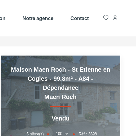
ion
Notre agence
Contact
Maison Maen Roch - St Etienne en
Cogles - 99.8m² - A84 -
Dépendance
Maen Roch
Vendu
100
m²
5
pièce(s)
Réf :
3698