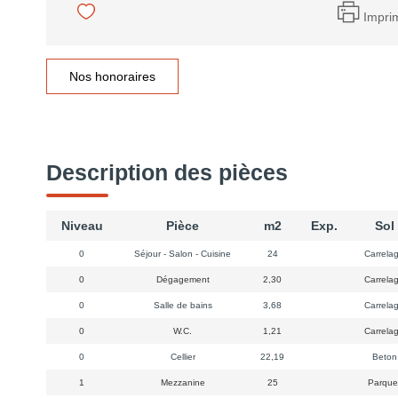
Impri
Nos honoraires
Description des pièces
Niveau
Pièce
m2
Exp.
Sol
0
Séjour - Salon - Cuisine
24
Carrela
0
Dégagement
2,30
Carrela
0
Salle de bains
3,68
Carrela
0
W.C.
1,21
Carrela
0
Cellier
22,19
Beto
1
Mezzanine
25
Parque