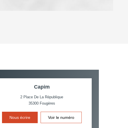
OYEN
'HABITATION
CE DE L'AÉROPORT :
 ET CRÈCHES
Capim
2 Place De La République
35300
Fougères
INS
Nous écrire
Voir le numéro