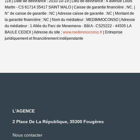
118 | Date de délivrance : 2010-10-19 | Lieu de délivrance : 4 avenue Louis
Martin - CS 61714 35417 SAINT MALO | Caisse de garantie financière : NC. |
N° de caisse de garantie : NC | Adresse caisse de garantie : NC | Montant de
la garantie financière : NC | Nom du médiateur : MEDIMMOCONSO | Adresse
du médiateur : 1 Allée du Parc de Mesemena - Bât A - CS25222 - 44505 LA
BAULE CEDEX | Adresse du site :
www.medimmoconso.fr
|
Entreprise
juridiquement et financièrement indépendante
L'AGENCE
2 Place De La République, 35300 Fougères
Nous contacter