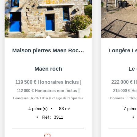
Maison pierres Maen Roch 4 pièce(s), 83 m², 3ch, vie plain...
Maen roch
Le 
119 500 €
Honoraires inclus
|
222 000 €
H
|
112 000 €
Honoraires non inclus
215 000 €
Ho
Honoraires : 6,7% TTC à la charge de l'acquéreur
Honoraires : 3,26% 
83
m²
4
pièce(s)
7
pièce
Réf :
3911