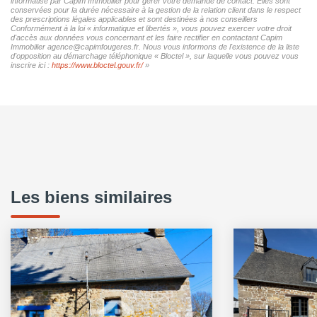
informatisé par Capim Immobilier pour gérer votre demande de contact. Elles sont
conservées pour la durée nécessaire à la gestion de la relation client dans le respect
des prescriptions légales applicables et sont destinées à nos conseillers
Conformément à la loi « informatique et libertés », vous pouvez exercer votre droit
d'accès aux données vous concernant et les faire rectifier en contactant Capim
Immobilier agence@capimfougeres.fr. Nous vous informons de l'existence de la liste
d'opposition au démarchage téléphonique « Bloctel », sur laquelle vous pouvez vous
inscrire ici :
https://www.bloctel.gouv.fr/
»
Les biens similaires