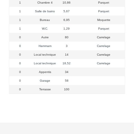
1
Chambre 4
10,86
Parquet
1
Salle de bains
5,67
Parquet
1
Bureau
6,95
Moquette
1
W.C.
1,29
Parquet
0
Autre
80
Carrelage
Pisci
0
Hammam
3
Carrelage
0
Local technique
14
Carrelage
0
Local technique
18,52
Carrelage
0
Appentis
34
0
Garage
58
2 por
0
Terrasse
100