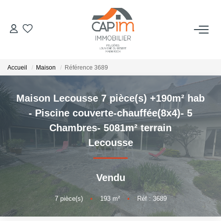
VENTES
Accueil
Maison
Référence 3689
ESTIMATION
Maison Lecousse 7 pièce(s) +190m² hab
NOTRE AGENCE
- Piscine couverte-chauffée(8x4)- 5
Chambres- 5081m² terrain
Qui Sommes Nous
Lecousse
Notre Équipe
Nous Rejoindre
Vendu
Nos Actualités
7
pièce(s)
•
193
m²
•
Réf : 3689
CONTACT