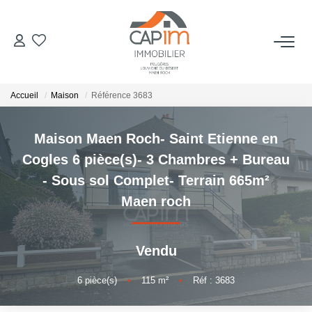
VENTES
Accueil
Maison
Référence 3683
ESTIMATION
Maison Maen Roch- Saint Etienne en
NOTRE AGENCE
Cogles 6 pièce(s)- 3 Chambres + Bureau
- Sous sol Complet- Terrain 665m²
Qui Sommes Nous
Maen roch
Notre Équipe
Nous Rejoindre
Vendu
Nos Actualités
6
pièce(s)
•
115
m²
•
Réf : 3683
CONTACT