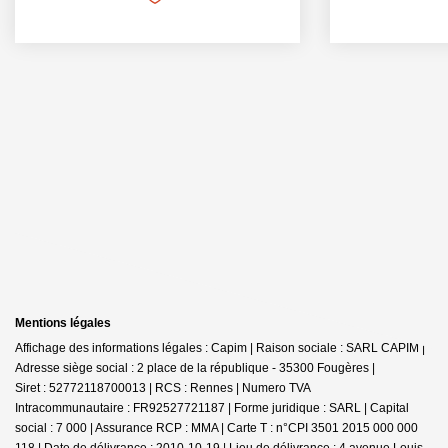
Mentions légales
Affichage des informations légales : Capim | Raison sociale : SARL CAPIM |
Adresse siège social : 2 place de la république - 35300 Fougères |
Siret : 52772118700013 | RCS : Rennes | Numero TVA
Intracommunautaire : FR92527721187 | Forme juridique : SARL | Capital
social : 7 000 | Assurance RCP : MMA |
Carte T : n°CPI 3501 2015 000 000
118 | Date de délivrance : 2010-10-19 | Lieu de délivrance : 4 avenue Louis