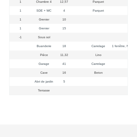
1
Chambre 4
12,57
Parquet
1
SDE + WC
4
Parquet
1 vé
1
Grenier
10
1
Grenier
15
-1
Sous sol
Buanderie
18
Carrelage
1 fenêtre, MàL, S
Pièce
11,32
Lino
Garage
41
Carrelage
2 
Cave
16
Beton
Abri de jardin
5
Terrasse