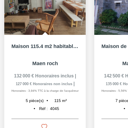
Maison 115.4 m2 habitable, 139.6m² utile, 4CH, FO, jardin...
Maen roch
Ma
132 000 €
Honoraires inclus
|
142 500 €
H
|
127 000 €
Honoraires non inclus
135 000 €
Ho
Honoraires : 3,94% TTC à la charge de l'acquéreur
Honoraires : 5,56% 
115
m²
5
pièce(s)
7
pièce
Réf :
4045