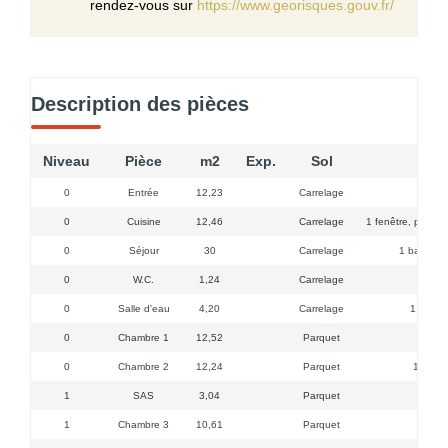
rendez-vous sur
https://www.georisques.gouv.fr/
Description des pièces
Niveau
Pièce
m2
Exp.
Sol
C
0
Entrée
12,23
Carrelage
0
Cuisine
12,46
Carrelage
1 fenêtre, plaque
0
Séjour
30
Carrelage
1 baie vitr
0
W.C.
1,24
Carrelage
1 f
0
Salle d'eau
4,20
Carrelage
1 fenêtr
0
Chambre 1
12,52
Parquet
0
Chambre 2
12,24
Parquet
1 fenêt
1
SAS
3,04
Parquet
1
Chambre 3
10,61
Parquet