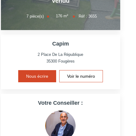
Vendu
176
m²
7
pièce(s)
Réf :
3655
Capim
2 Place De La République
35300
Fougères
Nous écrire
Voir le numéro
Votre Conseiller :