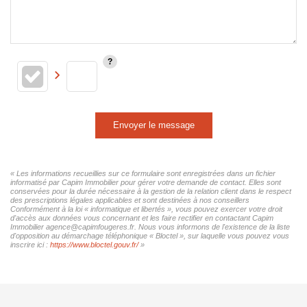
Envoyer le message
« Les informations recueillies sur ce formulaire sont enregistrées dans un fichier
informatisé par Capim Immobilier pour gérer votre demande de contact. Elles sont
conservées pour la durée nécessaire à la gestion de la relation client dans le respect
des prescriptions légales applicables et sont destinées à nos conseillers
Conformément à la loi « informatique et libertés », vous pouvez exercer votre droit
d'accès aux données vous concernant et les faire rectifier en contactant Capim
Immobilier agence@capimfougeres.fr. Nous vous informons de l'existence de la liste
d'opposition au démarchage téléphonique « Bloctel », sur laquelle vous pouvez vous
inscrire ici :
https://www.bloctel.gouv.fr/
»