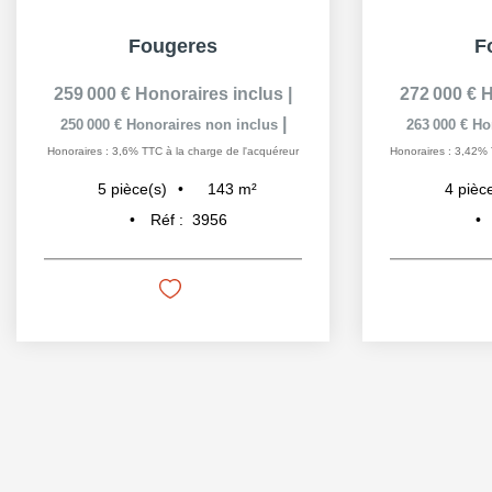
Fougeres
F
259 000 €
Honoraires inclus
|
272 000 €
H
|
250 000 €
Honoraires non inclus
263 000 €
Ho
Honoraires : 3,6% TTC à la charge de l'acquéreur
Honoraires : 3,42% 
143
m²
5
pièce(s)
4
pièc
Réf :
3956