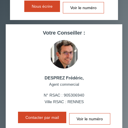
Nous écrire
Voir le numéro
RÉSULTATS DES LYCÉES
ECOLES ET CRÈCHES
RESTAURANTS ET CAFÉS
COMMERCES
Votre Conseiller :
MÉDECINS
DESPREZ Frédéric
,
Agent commercial
N° RSAC : 905306940
Ville RSAC : RENNES
Contacter par mail
Voir le numéro