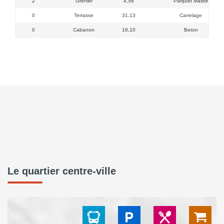
2
Grenier
4,58
Parquet Massif
0
Terrasse
31,13
Carrelage
0
Cabanon
16,10
Beton
Le quartier centre-ville