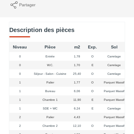
Partager
Description des pièces
Niveau
Pièce
m2
Exp.
Sol
0
Entrée
1,78
O
Carrelage
0
W.C.
1,70
E
Carrelage
0
Séjour - Salon - Cuisine
25,40
O
Carrelage
cu
1
Palier
1,77
O
Parquet Massif
1
Bureau
6,06
O
Parquet Massif
1
Chambre 1
11,90
E
Parquet Massif
1
SDE + WC
6,24
E
Carrelage
2
Palier
4,43
Parquet Massif
2
Chambre 2
12,10
O
Parquet Massif