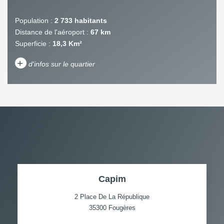
Population :
2 733 habitants
Distance de l'aéroport :
67 km
Superficie :
18,3 Km²
+
d'infos sur le quartier
DENSITÉ DE POPULATION
ENFANTS ET ADOLESCENTS
AGE MOYEN
REVENU MENSUEL PAR
MÉNAGE
TAUX DE PROPRIÉTAIRES
TAUX D'HABITATION
Capim
TAXE FONCIÈRE
PART DES MÉNAGES SANS
VOITURE
2 Place De La République
35300
Fougères
DISTANCE DE L'AÉROPORT :
SUPERFICIE :