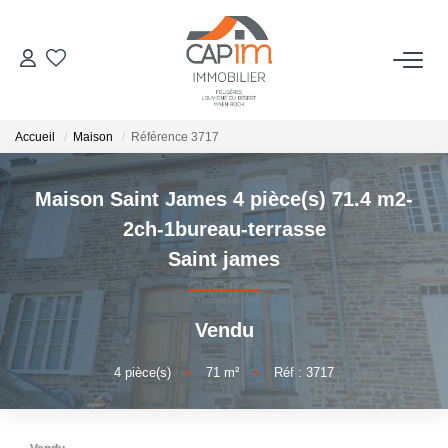
VENTES
Accueil
Maison
Référence 3717
ESTIMATION
Maison Saint James 4 pièce(s) 71.4 m2-
NOTRE AGENCE
2ch-1bureau-terrasse
Saint james
Qui Sommes Nous
Notre Équipe
Vendu
Nous Rejoindre
Nos Actualités
4
pièce(s)
•
71
m²
•
Réf : 3717
CONTACT