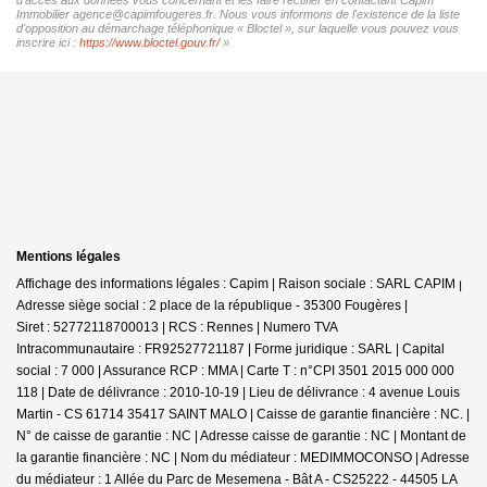
Immobilier agence@capimfougeres.fr. Nous vous informons de l'existence de la liste
d'opposition au démarchage téléphonique « Bloctel », sur laquelle vous pouvez vous
inscrire ici :
https://www.bloctel.gouv.fr/
»
Mentions légales
Affichage des informations légales : Capim | Raison sociale : SARL CAPIM |
Adresse siège social : 2 place de la république - 35300 Fougères |
Siret : 52772118700013 | RCS : Rennes | Numero TVA
Intracommunautaire : FR92527721187 | Forme juridique : SARL | Capital
social : 7 000 | Assurance RCP : MMA |
Carte T : n°CPI 3501 2015 000 000
118 | Date de délivrance : 2010-10-19 | Lieu de délivrance : 4 avenue Louis
Martin - CS 61714 35417 SAINT MALO | Caisse de garantie financière : NC. |
N° de caisse de garantie : NC | Adresse caisse de garantie : NC | Montant de
la garantie financière : NC | Nom du médiateur : MEDIMMOCONSO | Adresse
du médiateur : 1 Allée du Parc de Mesemena - Bât A - CS25222 - 44505 LA