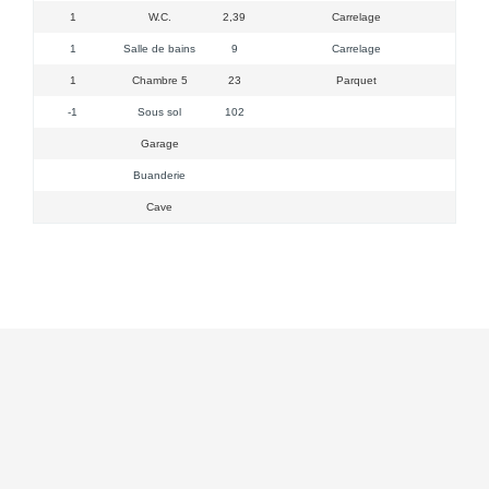
1
W.C.
2,39
Carrelage
1
Salle de bains
9
Carrelage
1 vél
1
Chambre 5
23
Parquet
1
-1
Sous sol
102
Garage
Buanderie
Cave