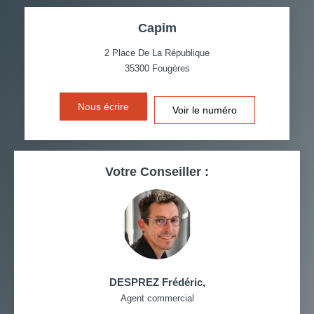
TAUX DE PROPRIÉTAIRES
TAUX D'HABITATION
Capim
TAXE FONCIÈRE
PART DES MÉNAGES SANS
VOITURE
2 Place De La République
35300
Fougères
DISTANCE DE L'AÉROPORT :
SUPERFICIE :
Nous écrire
Voir le numéro
RÉSULTATS DES LYCÉES
ECOLES ET CRÈCHES
RESTAURANTS ET CAFÉS
COMMERCES
Votre Conseiller :
MÉDECINS
DESPREZ Frédéric
,
Agent commercial