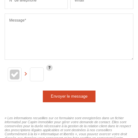
N° de téléphone*
email*
Message*
Envoyer le message
« Les informations recueillies sur ce formulaire sont enregistrées dans un fichier
informatisé par Capim Immobilier pour gérer votre demande de contact. Elles sont
conservées pour la durée nécessaire à la gestion de la relation client dans le respect
des prescriptions légales applicables et sont destinées à nos conseillers
Conformément à la loi « informatique et libertés », vous pouvez exercer votre droit
d'accès aux données vous concernant et les faire rectifier en contactant Capim