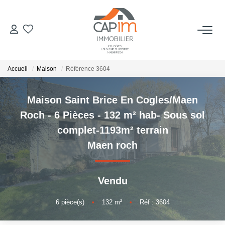
VENTES
Accueil
Maison
Référence 3604
ESTIMATION
Maison Saint Brice En Cogles/Maen
NOTRE AGENCE
Roch - 6 Pièces - 132 m² hab- Sous sol
complet-1193m² terrain
Qui Sommes Nous
Maen roch
Notre Équipe
Nous Rejoindre
Vendu
Nos Actualités
6
pièce(s)
•
132
m²
•
Réf : 3604
CONTACT