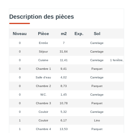
Description des pièces
Niveau
Pièce
m2
Exp.
Sol
C
0
Entrée
7
Carrelage
0
Séjour
31,64
Carrelage
1 por
0
Cuisine
11,41
Carrelage
1 fenêtre, évier,
0
Chambre 1
9,41
Parquet
1
0
Salle d'eau
4,02
Carrelage
1 fen
0
Chambre 2
8,73
Parquet
0
W.C.
1,45
Carrelage
0
Chambre 3
10,78
Parquet
0
Couloir
5,32
Carrelage
1
Couloir
6,17
Lino
1
Chambre 4
13,53
Parquet