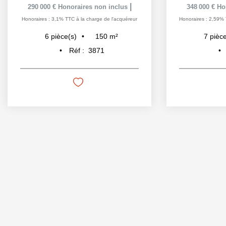
|
290 000 €
Honoraires non inclus
348 000 €
Ho
Honoraires : 3,1% TTC à la charge de l'acquéreur
Honoraires : 2,59% 
150
m²
6
pièce(s)
7
pièce
Réf :
3871