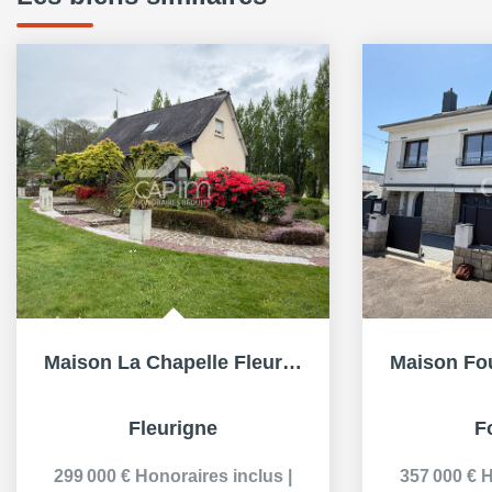
Maison La Chapelle Fleurigne 150m²- 4 Chambres- Sous sol...
Fleurigne
F
299 000 €
Honoraires inclus
|
357 000 €
H