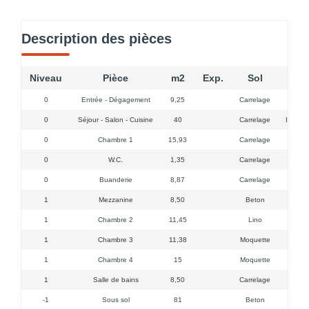
Description des pièces
Niveau
Pièce
m2
Exp.
Sol
0
Entrée - Dégagement
9,25
Carrelage
0
Séjour - Salon - Cuisine
40
Carrelage
Insert/ 
0
Chambre 1
15,93
Carrelage
0
W.C.
1,35
Carrelage
0
Buanderie
8,87
Carrelage
1
Mezzanine
8,50
Beton
1
Chambre 2
11,45
Lino
1
Chambre 3
11,38
Moquette
1
Chambre 4
15
Moquette
1
Salle de bains
8,50
Carrelage
1 v
-1
Sous sol
81
Beton
G