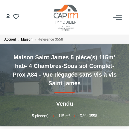
VENTES
Accueil
Maison
Référence 3558
ESTIMATION
Maison Saint James 5 pièce(s) 115m²
NOTRE AGENCE
hab- 4 Chambres-Sous sol Complet-
Prox A84 - Vue dégagée sans vis à vis
Qui Sommes Nous
Saint james
Notre Équipe
Nous Rejoindre
Vendu
Nos Actualités
5
pièce(s)
•
115
m²
•
Réf : 3558
CONTACT