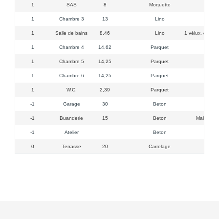
1
SAS
8
Moquette
1
Chambre 3
13
Lino
1
Salle de bains
8,46
Lino
1 vélux, doubl
1
Chambre 4
14,62
Parquet
1
Chambre 5
14,25
Parquet
1
Chambre 6
14,25
Parquet
1
W.C.
2,39
Parquet
-1
Garage
30
Beton
1 
-1
Buanderie
15
Beton
Mal-Sl-Ch
-1
Atelier
Beton
0
Terrasse
20
Carrelage