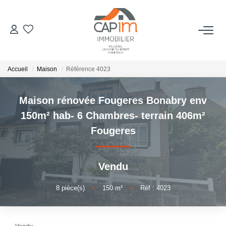
VENTES
Accueil
Maison
Référence 4023
ESTIMATION
Maison rénovée Fougeres Bonabry env
NOTRE AGENCE
150m² hab- 6 Chambres- terrain 406m²
Fougeres
Qui Sommes Nous
Notre Équipe
Vendu
Nous Rejoindre
Nos Actualités
8
pièce(s)
•
150
m²
•
Réf : 4023
CONTACT