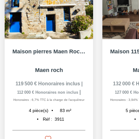
Maison pierres Maen Roch 4 pièce(s), 83 m², 3ch, vie plain...
Maen roch
Ma
119 500 €
Honoraires inclus
|
132 000 €
H
|
112 000 €
Honoraires non inclus
127 000 €
Ho
Honoraires : 6,7% TTC à la charge de l'acquéreur
Honoraires : 3,94% 
83
m²
4
pièce(s)
5
pièc
Réf :
3911