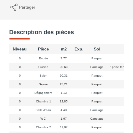
Partager
Description des pièces
Niveau
Pièce
m2
Exp.
Sol
C
0
Entrée
7,77
Parquet
0
Cuisine
20,63
Carrelage
1porte fenetre, 3
0
Salon
20,31
Parquet
0
Séjour
13,21
Parquet
0
Dégagement
1,13
Parquet
0
Chambre 1
12,85
Parquet
1 p
0
Salle d'eau
4,43
Carrelage
privat
0
W.C.
1,67
Carrelage
0
Chambre 2
11,07
Parquet
1 fen