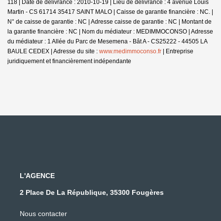
118 | Date de délivrance : 2010-10-19 | Lieu de délivrance : 4 avenue Louis
Martin - CS 61714 35417 SAINT MALO | Caisse de garantie financière : NC. |
N° de caisse de garantie : NC | Adresse caisse de garantie : NC | Montant de
la garantie financière : NC | Nom du médiateur : MEDIMMOCONSO | Adresse
du médiateur : 1 Allée du Parc de Mesemena - Bât A - CS25222 - 44505 LA
BAULE CEDEX | Adresse du site :
www.medimmoconso.fr
|
Entreprise
juridiquement et financièrement indépendante
L'AGENCE
2 Place De La République, 35300 Fougères
Nous contacter