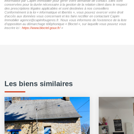
informatisé par Capim Immobilier pour gérer votre demande de contact. Elles sont
conservées pour la durée nécessaire à la gestion de la relation client dans le respect
des prescriptions légales applicables et sont destinées à nos conseillers
Conformément à la loi « informatique et libertés », vous pouvez exercer votre droit
d'accès aux données vous concernant et les faire rectifier en contactant Capim
Immobilier agence@capimfougeres.fr. Nous vous informons de l'existence de la liste
d'opposition au démarchage téléphonique « Bloctel », sur laquelle vous pouvez vous
inscrire ici :
https://www.bloctel.gouv.fr/
»
Les biens similaires