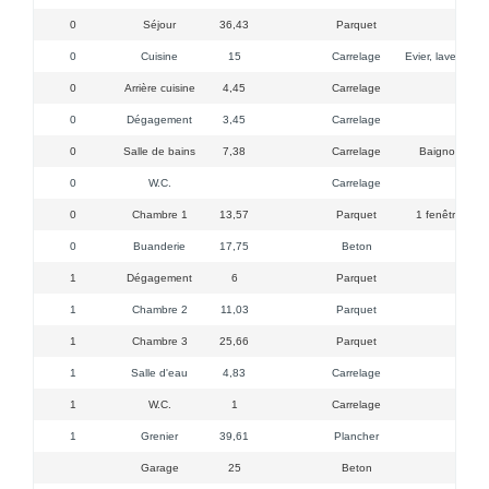
0
Séjour
36,43
Parquet
1 baie
0
Cuisine
15
Carrelage
Evier, lave-vaiss
0
Arrière cuisine
4,45
Carrelage
Porte,
0
Dégagement
3,45
Carrelage
0
Salle de bains
7,38
Carrelage
Baignoire, do
0
W.C.
Carrelage
La
0
Chambre 1
13,57
Parquet
1 fenêtre, pla
0
Buanderie
17,75
Beton
Machi
1
Dégagement
6
Parquet
1
Chambre 2
11,03
Parquet
1
Chambre 3
25,66
Parquet
1
Salle d'eau
4,83
Carrelage
1 vélu
1
W.C.
1
Carrelage
1
Grenier
39,61
Plancher
Garage
25
Beton