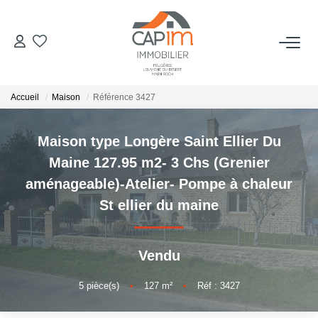
VENTES
Accueil
Maison
Référence 3427
ESTIMATION
Maison type Longère Saint Ellier Du
NOTRE AGENCE
Maine 127.95 m2- 3 Chs (Grenier
aménageable)-Atelier- Pompe à chaleur
Qui Sommes Nous
St ellier du maine
Notre Équipe
Nous Rejoindre
Vendu
Nos Actualités
5
pièce(s)
•
127
m²
•
Réf : 3427
CONTACT