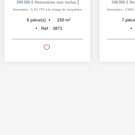
|
290 000 €
Honoraires non inclus
348 000 €
Ho
Honoraires : 3,1% TTC à la charge de l'acquéreur
Honoraires : 2,59% 
150
m²
6
pièce(s)
7
pièce
Réf :
3871