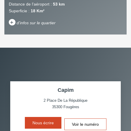
Distance de l'aéroport :
53 km
Superficie :
18 Km²
+
d'infos sur le quartier
DENSITÉ DE POPULATION
ENFANTS ET ADOLESCENTS
AGE MOYEN
REVENU MENSUEL PAR
MÉNAGE
TAUX DE PROPRIÉTAIRES
TAUX D'HABITATION
Capim
TAXE FONCIÈRE
PART DES MÉNAGES SANS
VOITURE
2 Place De La République
35300
Fougères
DISTANCE DE L'AÉROPORT :
SUPERFICIE :
Nous écrire
Voir le numéro
RÉSULTATS DES LYCÉES
ECOLES ET CRÈCHES