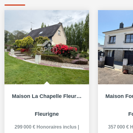
Maison La Chapelle Fleurigne 150m²- 4 Chambres- Sous sol...
Fleurigne
F
299 000 €
Honoraires inclus
|
357 000 €
H