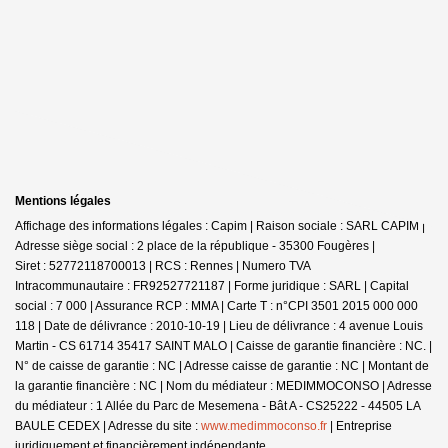
Mentions légales
Affichage des informations légales : Capim | Raison sociale : SARL CAPIM |
Adresse siège social : 2 place de la république - 35300 Fougères |
Siret : 52772118700013 | RCS : Rennes | Numero TVA
Intracommunautaire : FR92527721187 | Forme juridique : SARL | Capital
social : 7 000 | Assurance RCP : MMA |
Carte T : n°CPI 3501 2015 000 000
118 | Date de délivrance : 2010-10-19 | Lieu de délivrance : 4 avenue Louis
Martin - CS 61714 35417 SAINT MALO | Caisse de garantie financière : NC. |
N° de caisse de garantie : NC | Adresse caisse de garantie : NC | Montant de
la garantie financière : NC | Nom du médiateur : MEDIMMOCONSO | Adresse
du médiateur : 1 Allée du Parc de Mesemena - Bât A - CS25222 - 44505 LA
BAULE CEDEX | Adresse du site :
www.medimmoconso.fr
|
Entreprise
juridiquement et financièrement indépendante