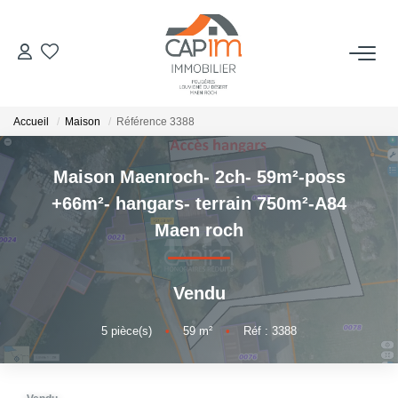
VENTES
Accueil
Maison
Référence 3388
ESTIMATION
Maison Maenroch- 2ch- 59m²-poss
NOTRE AGENCE
+66m²- hangars- terrain 750m²-A84
Maen roch
Qui Sommes Nous
Notre Équipe
Vendu
Nous Rejoindre
Nos Actualités
5
pièce(s)
•
59
m²
•
Réf : 3388
CONTACT