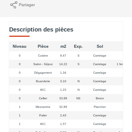
Partager
Description des pièces
Niveau
Pièce
m2
Exp.
Sol
0
Cuisine
9,47
S
Carrelage
0
Salon - Séjour
14,22
S
Carrelage
1 fenêtre, 
0
Dégagement
1,34
Carrelage
0
Buanderie
3,10
N
Carrelage
0
W.C.
1,23
N
Carrelage
0
Cellier
33,89
NS
Beton
1
Mezzanine
32,89
Plancher
1
Palier
2,43
Carrelage
1
W.C.
1,57
Carrelage