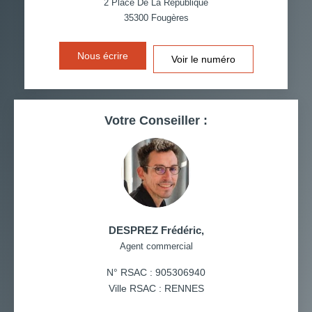
2 Place De La République
35300
Fougères
DISTANCE DE L'AÉROPORT :
SUPERFICIE :
Nous écrire
Voir le numéro
RÉSULTATS DES LYCÉES
ECOLES ET CRÈCHES
RESTAURANTS ET CAFÉS
COMMERCES
Votre Conseiller :
MÉDECINS
DESPREZ Frédéric
,
Agent commercial
N° RSAC : 905306940
Ville RSAC : RENNES