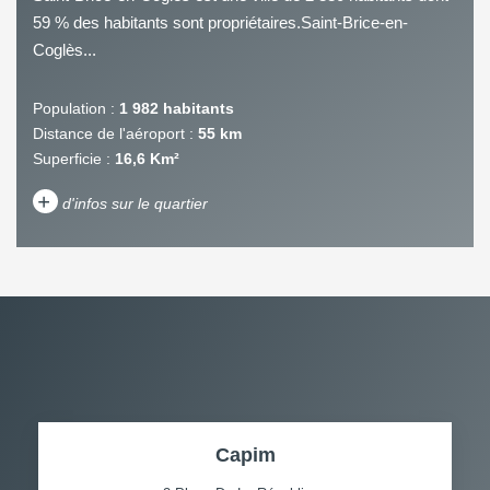
59 % des habitants sont propriétaires.Saint-Brice-en-
Coglès...
Population :
1 982 habitants
Distance de l'aéroport :
55 km
Superficie :
16,6 Km²
+
d'infos sur le quartier
DENSITÉ DE POPULATION
ENFANTS ET ADOLESCENTS
AGE MOYEN
REVENU MENSUEL PAR
MÉNAGE
TAUX DE PROPRIÉTAIRES
TAUX D'HABITATION
Capim
TAXE FONCIÈRE
PART DES MÉNAGES SANS
VOITURE