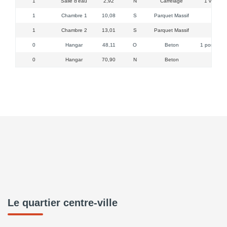
1
Salle d'eau
2,92
N
Carrelage
1 vélux, 
1
Chambre 1
10,08
S
Parquet Massif
1
Chambre 2
13,01
S
Parquet Massif
0
Hangar
48,11
O
Beton
1 porte, 1 o
0
Hangar
70,90
N
Beton
1 
Le quartier centre-ville