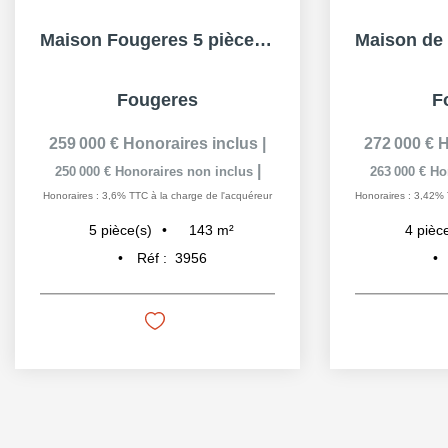
Maison Fougeres 5 pièces142.68 m2 - 4 garages - Sous-sol
Fougeres
F
259 000 €
Honoraires inclus
|
272 000 €
H
|
250 000 €
Honoraires non inclus
263 000 €
Ho
Honoraires : 3,6% TTC à la charge de l'acquéreur
Honoraires : 3,42% 
143
m²
5
pièce(s)
4
pièc
Réf :
3956