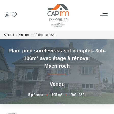
VENTES
Accueil
Maison
Référence 3521
ESTIMATION
Plain pied surélevé-ss sol complet- 3ch-
NOTRE AGENCE
106m² avec étage à rénover
Maen roch
Qui Sommes Nous
Notre Équipe
Vendu
Nous Rejoindre
Nos Actualités
5
pièce(s)
•
105
m²
•
Réf : 3521
CONTACT