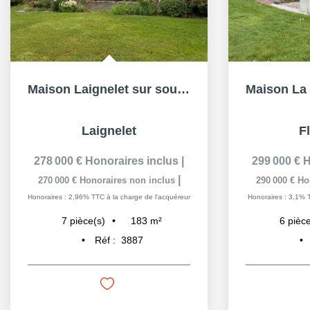
Maison Laignelet sur sous-sol complet 7 Pièces - 5Ch....
Laignelet
F
278 000 €
Honoraires inclus
|
299 000 €
H
|
270 000 €
Honoraires non inclus
290 000 €
Ho
Honoraires : 2,96% TTC à la charge de l'acquéreur
Honoraires : 3,1% 
183
m²
7
pièce(s)
6
pièce
Réf :
3887