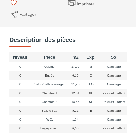
Imprimer
Partager
Description des pièces
Niveau
Pièce
m2
Exp.
Sol
0
Cuisine
17,56
S
Carrelage
1 f
0
Entrée
6,15
O
Carrelage
0
Salon-Salle à manger
31,90
EO
Carrelage
0
Chambre 1
12,01
NE
Parquet Flottant
0
Chambre 2
14,66
SE
Parquet Flottant
0
Salle d'eau
5,12
E
Carrelage
0
W.C.
1,34
Carrelage
0
Dégagement
6,50
Parquet Flottant