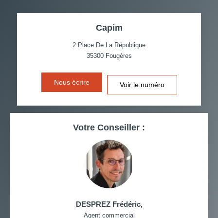
TAUX DE PROPRIÉTAIRES
TAUX D'HABITATION
Capim
TAXE FONCIÈRE
PART DES MÉNAGES SANS
VOITURE
2 Place De La République
35300
Fougères
DISTANCE DE L'AÉROPORT :
SUPERFICIE :
Nous écrire
Voir le numéro
RÉSULTATS DES LYCÉES
ECOLES ET CRÈCHES
RESTAURANTS ET CAFÉS
COMMERCES
Votre Conseiller :
MÉDECINS
DESPREZ Frédéric
,
Agent commercial