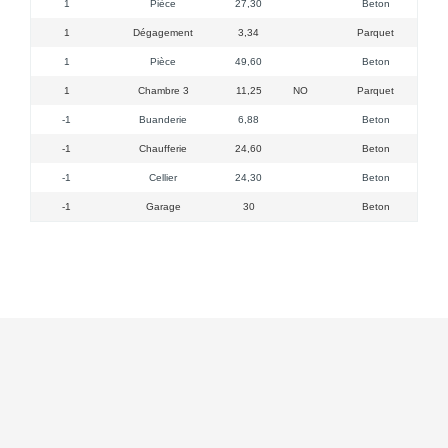
1
Pièce
27,30
Beton
1
Dégagement
3,34
Parquet
1
Pièce
49,60
Beton
1
Chambre 3
11,25
NO
Parquet
-1
Buanderie
6,88
Beton
-1
Chaufferie
24,60
Beton
-1
Cellier
24,30
Beton
-1
Garage
30
Beton