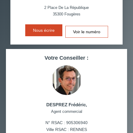
VOITURE
2 Place De La République
35300
Fougères
DISTANCE DE L'AÉROPORT :
SUPERFICIE :
Nous écrire
Voir le numéro
RÉSULTATS DES LYCÉES
ECOLES ET CRÈCHES
RESTAURANTS ET CAFÉS
COMMERCES
Votre Conseiller :
MÉDECINS
DESPREZ Frédéric
,
Agent commercial
N° RSAC : 905306940
Ville RSAC : RENNES