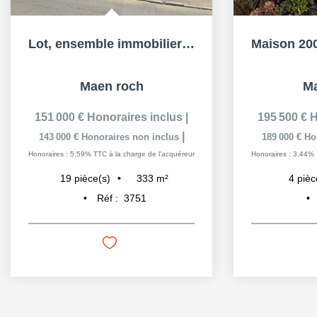
Lot, ensemble immobiliers 3 Maisons Maen Roch 19 pièce(s)...
Maen roch
Ma
151 000 €
Honoraires inclus
|
195 500 €
H
|
143 000 €
Honoraires non inclus
189 000 €
Ho
Honoraires : 5,59% TTC à la charge de l'acquéreur
Honoraires : 3,44% 
333
m²
19
pièce(s)
4
pièc
Réf :
3751