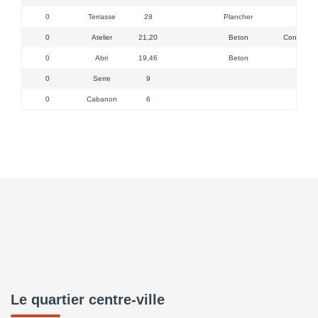
0
Terrasse
28
Plancher
0
Atelier
21,20
Beton
Constructi
0
Abri
19,46
Beton
1F P
0
Serre
9
0
Cabanon
6
Le quartier centre-ville