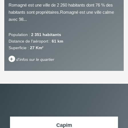
Romagné est une ville de 2 260 habitants dont 76 % des
habitants sont propriétaires.Romagné est une ville calme
avec 98...
Population :
2 351 habitants
Distance de l'aéroport :
61 km
Superficie :
27 Km²
+
d'infos sur le quartier
DENSITÉ DE POPULATION
ENFANTS ET ADOLESCENTS
AGE MOYEN
REVENU MENSUEL PAR
MÉNAGE
TAUX DE PROPRIÉTAIRES
TAUX D'HABITATION
Capim
TAXE FONCIÈRE
PART DES MÉNAGES SANS