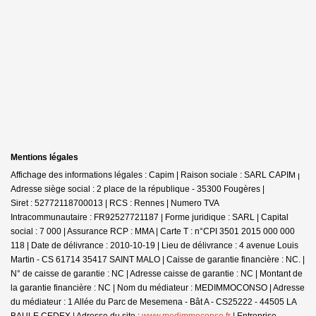
Mentions légales
Affichage des informations légales : Capim | Raison sociale : SARL CAPIM |
Adresse siège social : 2 place de la république - 35300 Fougères |
Siret : 52772118700013 | RCS : Rennes | Numero TVA
Intracommunautaire : FR92527721187 | Forme juridique : SARL | Capital
social : 7 000 | Assurance RCP : MMA |
Carte T : n°CPI 3501 2015 000 000
118 | Date de délivrance : 2010-10-19 | Lieu de délivrance : 4 avenue Louis
Martin - CS 61714 35417 SAINT MALO | Caisse de garantie financière : NC. |
N° de caisse de garantie : NC | Adresse caisse de garantie : NC | Montant de
la garantie financière : NC | Nom du médiateur : MEDIMMOCONSO | Adresse
du médiateur : 1 Allée du Parc de Mesemena - Bât A - CS25222 - 44505 LA
BAULE CEDEX | Adresse du site :
www.medimmoconso.fr
|
Entreprise