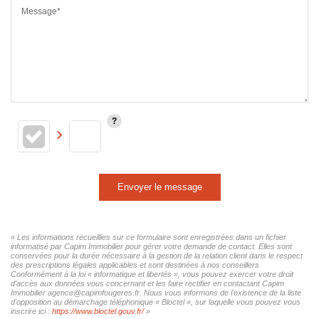
Message*
Envoyer le message
« Les informations recueillies sur ce formulaire sont enregistrées dans un fichier
informatisé par Capim Immobilier pour gérer votre demande de contact. Elles sont
conservées pour la durée nécessaire à la gestion de la relation client dans le respect
des prescriptions légales applicables et sont destinées à nos conseillers
Conformément à la loi « informatique et libertés », vous pouvez exercer votre droit
d'accès aux données vous concernant et les faire rectifier en contactant Capim
Immobilier agence@capimfougeres.fr. Nous vous informons de l'existence de la liste
d'opposition au démarchage téléphonique « Bloctel », sur laquelle vous pouvez vous
inscrire ici :
https://www.bloctel.gouv.fr/
»