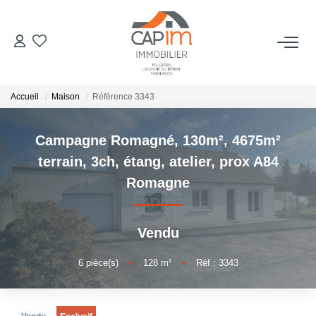
VENTES
Accueil
Maison
Référence 3343
ESTIMATION
Campagne Romagné, 130m², 4675m²
NOTRE AGENCE
terrain, 3ch, étang, atelier, prox A84
Romagne
Qui Sommes Nous
Notre Équipe
Vendu
Nous Rejoindre
Nos Actualités
6
pièce(s)
•
128
m²
•
Réf : 3343
CONTACT