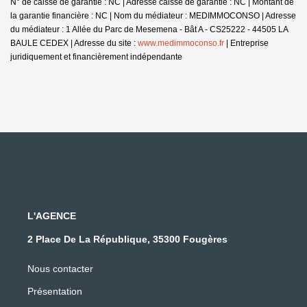
N° de caisse de garantie : NC | Adresse caisse de garantie : NC | Montant de
la garantie financière : NC | Nom du médiateur : MEDIMMOCONSO | Adresse
du médiateur : 1 Allée du Parc de Mesemena - Bât A - CS25222 - 44505 LA
BAULE CEDEX | Adresse du site :
www.medimmoconso.fr
|
Entreprise
juridiquement et financièrement indépendante
L'AGENCE
2 Place De La République, 35300 Fougères
Nous contacter
Présentation