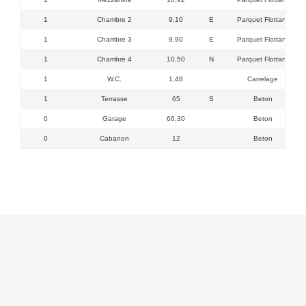
1
Chambre 2
9,10
E
Parquet Flottant
1
Chambre 3
9,90
E
Parquet Flottant
1
Chambre 4
10,50
N
Parquet Flottant
1
W.C.
1,48
Carrelage
1
Terrasse
65
S
Beton
0
Garage
66,30
Beton
0
Cabanon
12
Beton