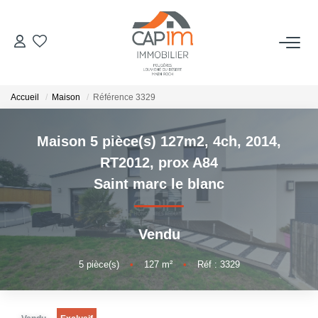
VENTES
Accueil
Maison
Référence 3329
ESTIMATION
Maison 5 pièce(s) 127m2, 4ch, 2014,
NOTRE AGENCE
RT2012, prox A84
Saint marc le blanc
Qui Sommes Nous
Notre Équipe
Vendu
Nous Rejoindre
Nos Actualités
5
pièce(s)
•
127
m²
•
Réf : 3329
CONTACT