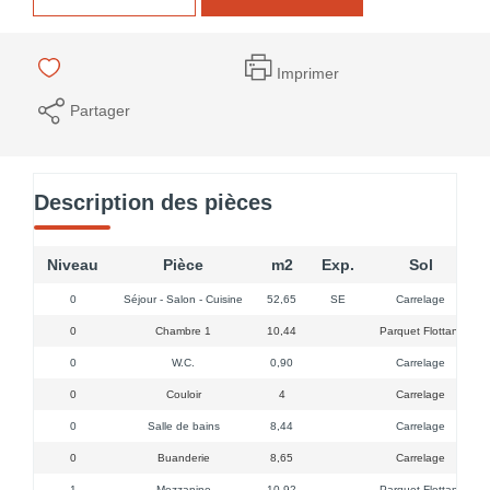
Imprimer
Partager
Description des pièces
Niveau
Pièce
m2
Exp.
Sol
0
Séjour - Salon - Cuisine
52,65
SE
Carrelage
3
0
Chambre 1
10,44
Parquet Flottant
0
W.C.
0,90
Carrelage
0
Couloir
4
Carrelage
0
Salle de bains
8,44
Carrelage
0
Buanderie
8,65
Carrelage
1
Mezzanine
10,92
Parquet Flottant