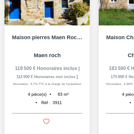
Maison pierres Maen Roch 4 pièce(s), 83 m², 3ch, vie plain...
Maen roch
Ch
119 500 €
Honoraires inclus
|
183 500 €
H
|
112 000 €
Honoraires non inclus
175 000 €
Ho
Honoraires : 6,7% TTC à la charge de l'acquéreur
Honoraires : 4,86% 
83
m²
4
pièce(s)
4
pièc
Réf :
3911