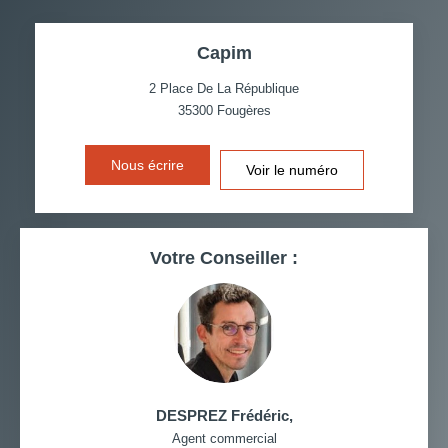
TAUX DE PROPRIÉTAIRES
TAUX D'HABITATION
Capim
TAXE FONCIÈRE
PART DES MÉNAGES SANS
VOITURE
2 Place De La République
35300
Fougères
DISTANCE DE L'AÉROPORT :
SUPERFICIE :
Nous écrire
Voir le numéro
RÉSULTATS DES LYCÉES
ECOLES ET CRÈCHES
RESTAURANTS ET CAFÉS
COMMERCES
Votre Conseiller :
MÉDECINS
DESPREZ Frédéric
,
Agent commercial