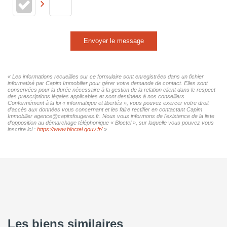
Envoyer le message
« Les informations recueillies sur ce formulaire sont enregistrées dans un fichier
informatisé par Capim Immobilier pour gérer votre demande de contact. Elles sont
conservées pour la durée nécessaire à la gestion de la relation client dans le respect
des prescriptions légales applicables et sont destinées à nos conseillers
Conformément à la loi « informatique et libertés », vous pouvez exercer votre droit
d'accès aux données vous concernant et les faire rectifier en contactant Capim
Immobilier agence@capimfougeres.fr. Nous vous informons de l'existence de la liste
d'opposition au démarchage téléphonique « Bloctel », sur laquelle vous pouvez vous
inscrire ici :
https://www.bloctel.gouv.fr/
»
Les biens similaires