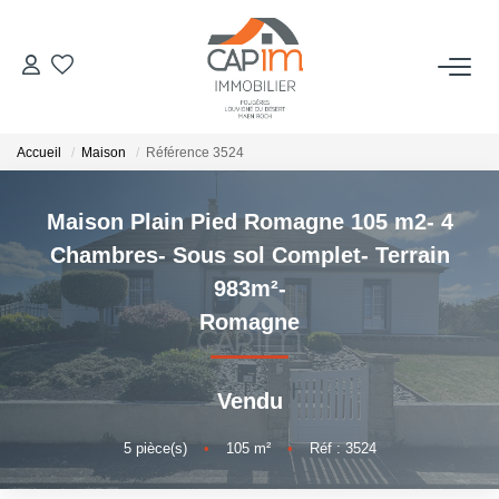
VENTES
Accueil
Maison
Référence 3524
ESTIMATION
Maison Plain Pied Romagne 105 m2- 4
NOTRE AGENCE
Chambres- Sous sol Complet- Terrain
983m²-
Qui Sommes Nous
Romagne
Notre Équipe
Nous Rejoindre
Vendu
Nos Actualités
5
pièce(s)
•
105
m²
•
Réf : 3524
CONTACT