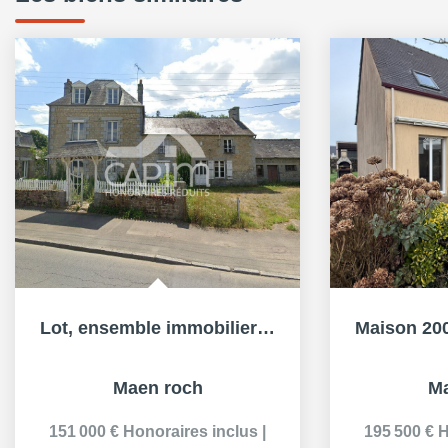
Lot, ensemble immobiliers 3 Maisons Maen Roch 19 pièce(s)...
Maen roch
Ma
151 000 €
Honoraires inclus
|
195 500 €
H