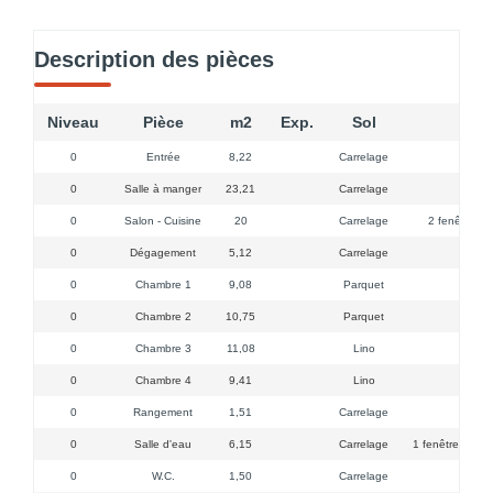
Description des pièces
Niveau
Pièce
m2
Exp.
Sol
0
Entrée
8,22
Carrelage
0
Salle à manger
23,21
Carrelage
0
Salon - Cuisine
20
Carrelage
2 fenêtres, p
0
Dégagement
5,12
Carrelage
0
Chambre 1
9,08
Parquet
0
Chambre 2
10,75
Parquet
0
Chambre 3
11,08
Lino
0
Chambre 4
9,41
Lino
0
Rangement
1,51
Carrelage
0
Salle d'eau
6,15
Carrelage
1 fenêtre, douc
0
W.C.
1,50
Carrelage