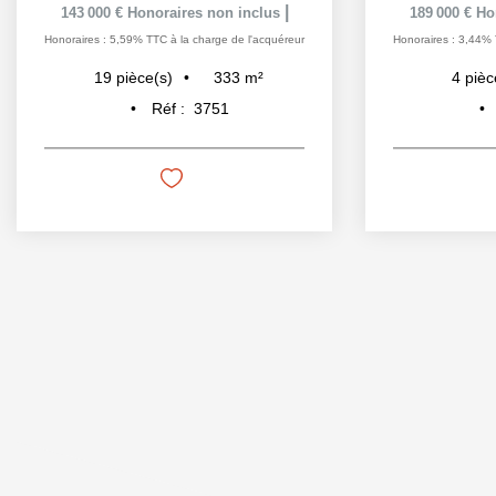
|
143 000 €
Honoraires non inclus
189 000 €
Ho
Honoraires : 5,59% TTC à la charge de l'acquéreur
Honoraires : 3,44% 
333
m²
19
pièce(s)
4
pièc
Réf :
3751