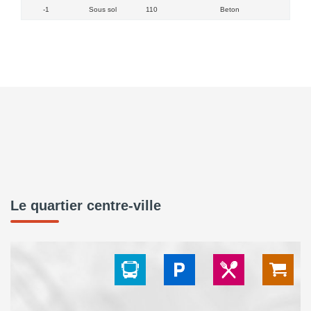
-1
Sous sol
110
Beton
Porte
Le quartier centre-ville