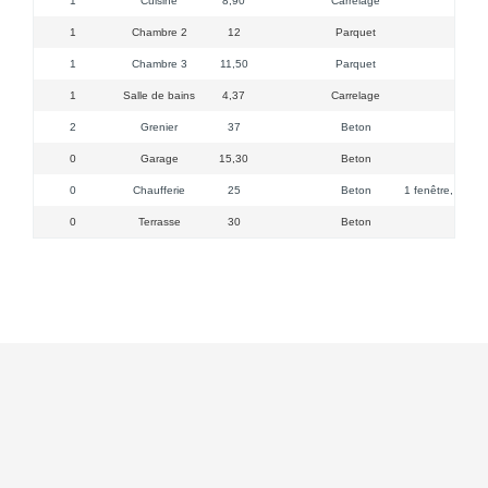
1
Cuisine
8,90
Carrelage
1
Chambre 2
12
Parquet
1
Chambre 3
11,50
Parquet
1
Salle de bains
4,37
Carrelage
2
Grenier
37
Beton
0
Garage
15,30
Beton
0
Chaufferie
25
Beton
1 fenêtre, WC, m
0
Terrasse
30
Beton