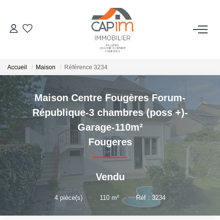
VENTES
Accueil
Maison
Référence 3234
ESTIMATION
Maison Centre Fougères Forum-
NOTRE AGENCE
République-3 chambres (poss +)-
Garage-110m²
Qui Sommes Nous
Fougeres
Notre Équipe
Nous Rejoindre
Vendu
Nos Actualités
4
pièce(s)
•
110
m²
•
Réf : 3234
CONTACT