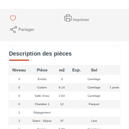
Imprimer
Partager
Description des pièces
Niveau
Pièce
m2
Exp.
Sol
0
Entrée
9
Carrelage
0
Cuisine
9,14
Carrelage
1 porte fenêtre
0
Salle d'eau
2,83
Carrelage
0
Chambre 1
12
Parquet
1
Dégagement
1
Salon - Séjour
37
Lino
1 port