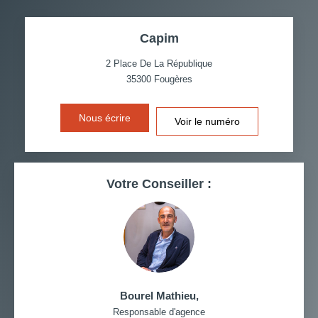
TAUX DE PROPRIÉTAIRES
TAUX D'HABITATION
Capim
TAXE FONCIÈRE
PART DES MÉNAGES SANS
VOITURE
2 Place De La République
35300
Fougères
DISTANCE DE L'AÉROPORT :
SUPERFICIE :
Nous écrire
Voir le numéro
RÉSULTATS DES LYCÉES
ECOLES ET CRÈCHES
RESTAURANTS ET CAFÉS
COMMERCES
Votre Conseiller :
MÉDECINS
Bourel Mathieu
,
Responsable d'agence