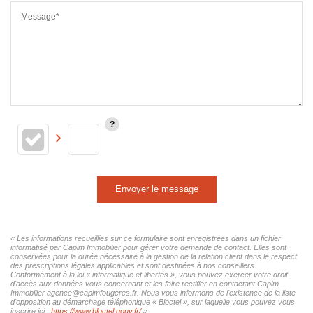
Message*
Envoyer le message
« Les informations recueillies sur ce formulaire sont enregistrées dans un fichier
informatisé par Capim Immobilier pour gérer votre demande de contact. Elles sont
conservées pour la durée nécessaire à la gestion de la relation client dans le respect
des prescriptions légales applicables et sont destinées à nos conseillers
Conformément à la loi « informatique et libertés », vous pouvez exercer votre droit
d'accès aux données vous concernant et les faire rectifier en contactant Capim
Immobilier agence@capimfougeres.fr. Nous vous informons de l'existence de la liste
d'opposition au démarchage téléphonique « Bloctel », sur laquelle vous pouvez vous
inscrire ici :
https://www.bloctel.gouv.fr/
»