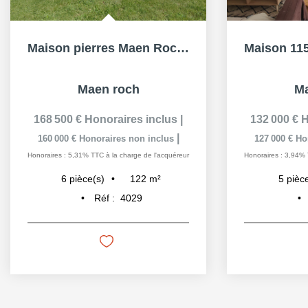
Maison pierres Maen Roch 6 pièce(s) 121.5 m2, 5ch, 2 RDC,...
Maen roch
Ma
168 500 €
Honoraires inclus
|
132 000 €
H
|
160 000 €
Honoraires non inclus
127 000 €
Ho
Honoraires : 5,31% TTC à la charge de l'acquéreur
Honoraires : 3,94% 
122
m²
6
pièce(s)
5
pièc
Réf :
4029