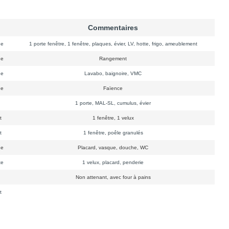
Commentaires
ge
1 porte fenêtre, 1 fenêtre, plaques, évier, LV, hotte, frigo, ameublement
ge
Rangement
ge
Lavabo, baignoire, VMC
ge
Faïence
n
1 porte, MAL-SL, cumulus, évier
t
1 fenêtre, 1 velux
t
1 fenêtre, poêle granulés
ge
Placard, vasque, douche, WC
te
1 velux, placard, penderie
n
Non attenant, avec four à pains
t