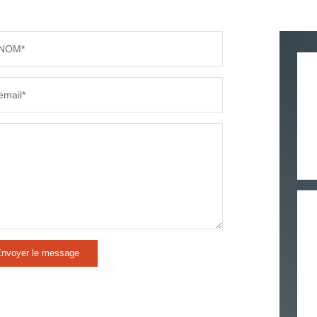
PART DES MÉNAGES SANS VOITURE
DISTAN
NOM*
RÉSULTATS DES LYCÉES
ECOLES
email*
COMMERCES
MÉDEC
nvoyer le message