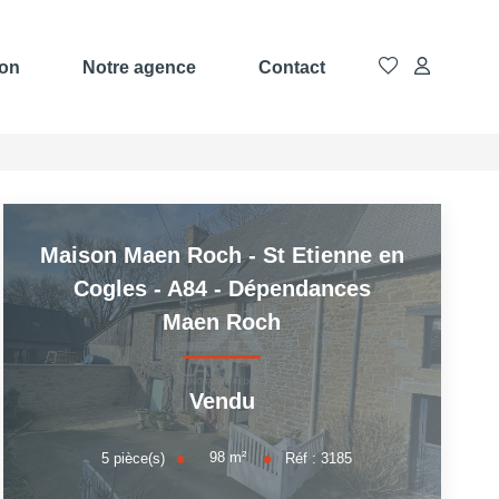
ion
Notre agence
Contact
Maison Maen Roch - St Etienne en
Cogles - A84 - Dépendances
Maen Roch
Vendu
98
m²
5
pièce(s)
Réf :
3185