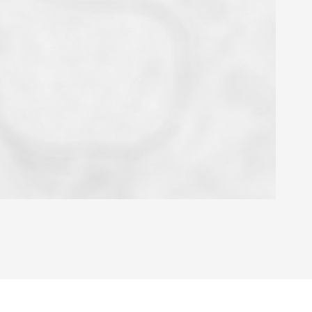
OYEN
'HABITATION