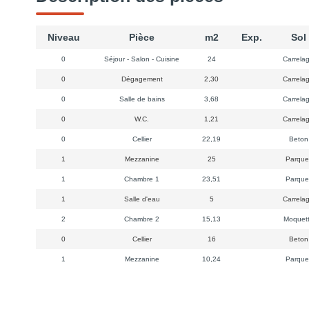
Niveau
Pièce
m2
Exp.
Sol
0
Séjour - Salon - Cuisine
24
Carrela
0
Dégagement
2,30
Carrela
0
Salle de bains
3,68
Carrela
0
W.C.
1,21
Carrela
0
Cellier
22,19
Beto
1
Mezzanine
25
Parque
1
Chambre 1
23,51
Parque
1
Salle d'eau
5
Carrela
2
Chambre 2
15,13
Moquet
0
Cellier
16
Beto
1
Mezzanine
10,24
Parque