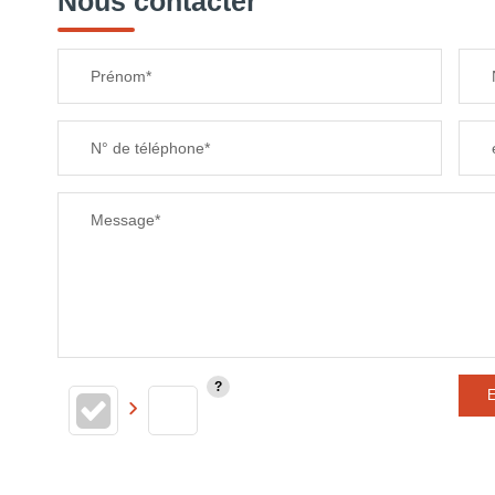
Nous contacter
TAXE FONCIÈRE
Prénom*
SUPERFICIE :
N° de téléphone*
RESTAURANTS ET CAFÉS
Message*
E