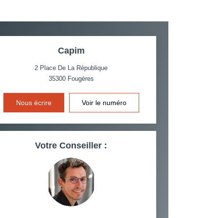
CE DE L'AÉROPORT :
 ET CRÈCHES
Capim
2 Place De La République
35300
Fougères
INS
Nous écrire
Voir le numéro
Votre Conseiller :