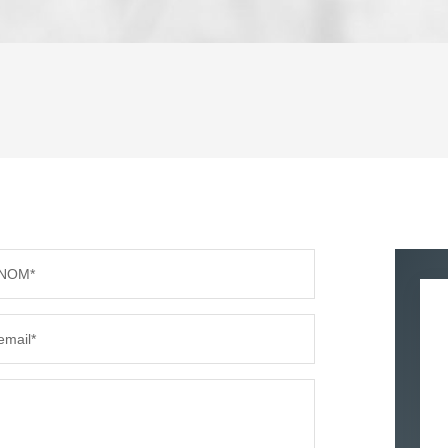
ENFANTS ET ADOLESCENTS
AGE M
TAUX DE PROPRIÉTAIRES
TAUX D
PART DES MÉNAGES SANS VOITURE
DISTAN
NOM*
RÉSULTATS DES LYCÉES
ECOLES
email*
COMMERCES
MÉDEC