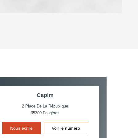
OYEN
'HABITATION
CE DE L'AÉROPORT :
 ET CRÈCHES
Capim
2 Place De La République
35300
Fougères
INS
Nous écrire
Voir le numéro