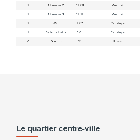
1
Chambre 2
11,08
Parquet
1
Chambre 3
11,11
Parquet
1
W.C.
1,02
Carrelage
1
Salle de bains
6,81
Carrelage
0
Garage
21
Beton
Le quartier centre-ville