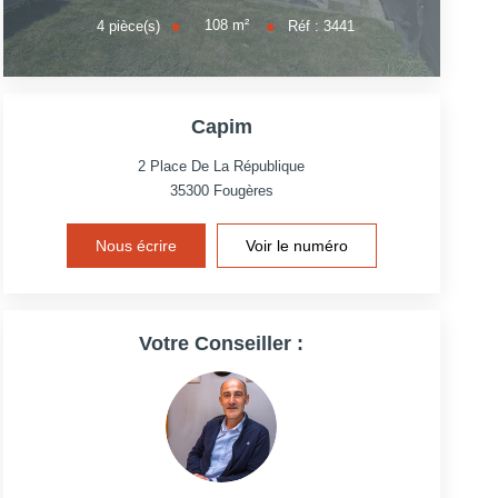
108
m²
4
pièce(s)
Réf :
3441
Capim
2 Place De La République
35300
Fougères
Nous écrire
Voir le numéro
Votre Conseiller :