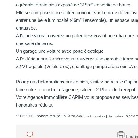
agréable terrain bien exposé de 319m² en sortie de bourg.
Elle se compose d'une entrée donnant sur la pièce de vie ave
entrer une belle luminosité (46m² l'ensemble), un espace ran
chaussée.
A l'étage vous trouverez un palier desservant une chambre 
une salle de bains.
Un garage une voiture avec porte électrique.
A l'extérieur sur l'arrière vous trouverez une agréable terrass
x2 Vitrage alu (Volets élec), chauffage pompe à chaleur...A dé
Pour plus d'informations sur ce bien, visitez notre site Cap
faire notre rencontre à l'agence, située : 2 Place de la Ré
Votre Agence immobilière CAPIM vous propose ses services 
honoraires réduits.
** €259 000
honoraires inclus
|
|
€250 000
hors honoraires
Honoraires : 3.60% T
Impri