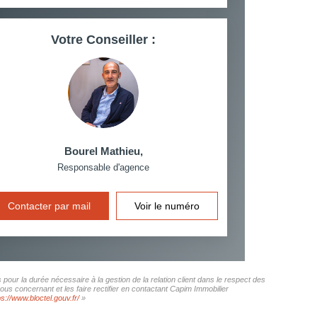
Votre Conseiller :
Bourel Mathieu
,
Responsable d'agence
Contacter par mail
Voir le numéro
pour la durée nécessaire à la gestion de la relation client dans le respect des
ous concernant et les faire rectifier en contactant Capim Immobilier
ps://www.bloctel.gouv.fr/
»