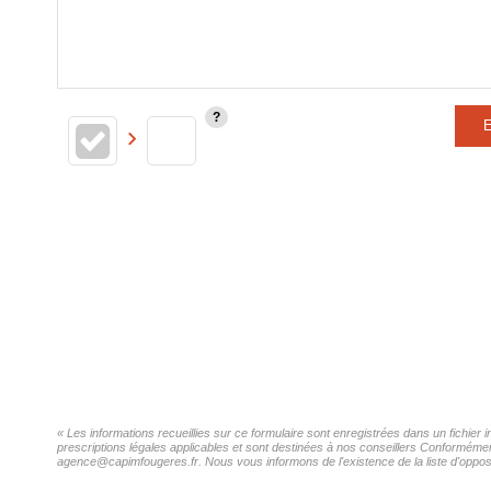
E
« Les informations recueillies sur ce formulaire sont enregistrées dans un fichier
prescriptions légales applicables et sont destinées à nos conseillers Conformément
agence@capimfougeres.fr. Nous vous informons de l'existence de la liste d'opposi