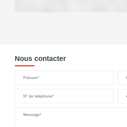
DENSITÉ DE POPULATION
REVENU MENSUEL PAR MÉNAGE
Nous contacter
TAXE FONCIÈRE
Prénom*
SUPERFICIE :
N° de téléphone*
RESTAURANTS ET CAFÉS
Message*