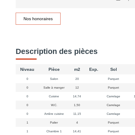
Nos honoraires
Description des pièces
Niveau
Pièce
m2
Exp.
Sol
0
Salon
20
Parquet
0
Salle à manger
12
Parquet
0
Cuisine
14,74
Carrelage
1
0
W.C.
1,50
Carrelage
0
Arrière cuisine
11,15
Carrelage
1
Palier
4
Parquet
1
Chambre 1
14,41
Parquet