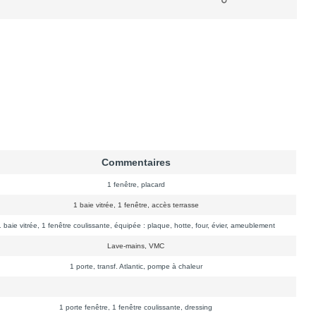
Commentaires
1 fenêtre, placard
1 baie vitrée, 1 fenêtre, accès terrasse
 baie vitrée, 1 fenêtre coulissante, équipée : plaque, hotte, four, évier, ameublement
Lave-mains, VMC
1 porte, transf. Atlantic, pompe à chaleur
1 porte fenêtre, 1 fenêtre coulissante, dressing