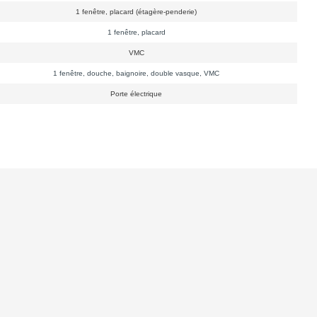
1 fenêtre, placard (étagère-penderie)
1 fenêtre, placard
VMC
1 fenêtre, douche, baignoire, double vasque, VMC
Porte électrique